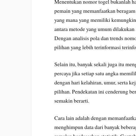
Menentukan nomor togel bukanlah h
pemain yang memanfaatkan beragam 
yang mana yang memiliki kemungkinan 
antara metode yang umum dilakukan a
Dengan analisis pola dan trends nom
pilihan yang lebih terinformasi terinf
Selain itu, banyak sekali juga itu m
percaya jika setiap satu angka memil
dengan hari kelahiran, umur, serta k
pilihan. Pendekatan ini cenderung be
semakin berarti.
Cara lain adalah dengan memanfaatka
menghimpun data dari banyak bebera