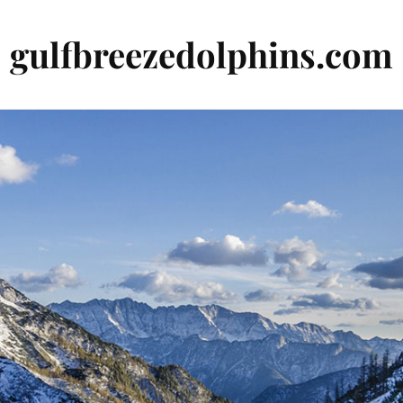
gulfbreezedolphins.com