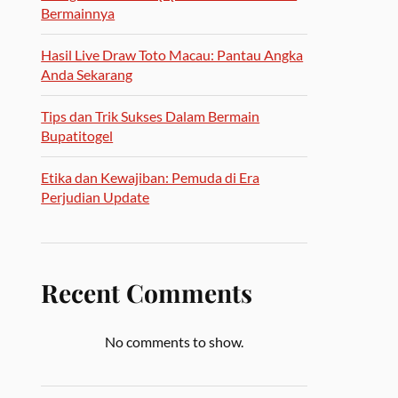
Bermainnya
Hasil Live Draw Toto Macau: Pantau Angka
Anda Sekarang
Tips dan Trik Sukses Dalam Bermain
Bupatitogel
Etika dan Kewajiban: Pemuda di Era
Perjudian Update
Recent Comments
No comments to show.