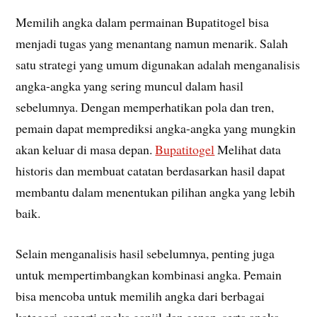
Memilih angka dalam permainan Bupatitogel bisa
menjadi tugas yang menantang namun menarik. Salah
satu strategi yang umum digunakan adalah menganalisis
angka-angka yang sering muncul dalam hasil
sebelumnya. Dengan memperhatikan pola dan tren,
pemain dapat memprediksi angka-angka yang mungkin
akan keluar di masa depan.
Bupatitogel
Melihat data
historis dan membuat catatan berdasarkan hasil dapat
membantu dalam menentukan pilihan angka yang lebih
baik.
Selain menganalisis hasil sebelumnya, penting juga
untuk mempertimbangkan kombinasi angka. Pemain
bisa mencoba untuk memilih angka dari berbagai