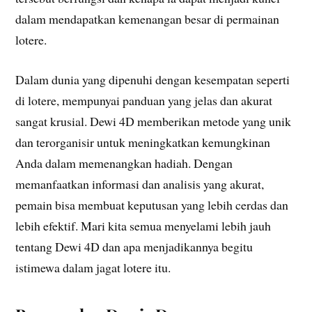
dalam mendapatkan kemenangan besar di permainan
lotere.
Dalam dunia yang dipenuhi dengan kesempatan seperti
di lotere, mempunyai panduan yang jelas dan akurat
sangat krusial. Dewi 4D memberikan metode yang unik
dan terorganisir untuk meningkatkan kemungkinan
Anda dalam memenangkan hadiah. Dengan
memanfaatkan informasi dan analisis yang akurat,
pemain bisa membuat keputusan yang lebih cerdas dan
lebih efektif. Mari kita semua menyelami lebih jauh
tentang Dewi 4D dan apa menjadikannya begitu
istimewa dalam jagat lotere itu.