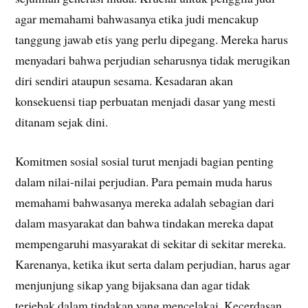
agar memahami bahwasanya etika judi mencakup
tanggung jawab etis yang perlu dipegang. Mereka harus
menyadari bahwa perjudian seharusnya tidak merugikan
diri sendiri ataupun sesama. Kesadaran akan
konsekuensi tiap perbuatan menjadi dasar yang mesti
ditanam sejak dini.
Komitmen sosial sosial turut menjadi bagian penting
dalam nilai-nilai perjudian. Para pemain muda harus
memahami bahwasanya mereka adalah sebagian dari
dalam masyarakat dan bahwa tindakan mereka dapat
mempengaruhi masyarakat di sekitar di sekitar mereka.
Karenanya, ketika ikut serta dalam perjudian, harus agar
menjunjung sikap yang bijaksana dan agar tidak
terjebak dalam tindakan yang mencelakai. Kecerdasan