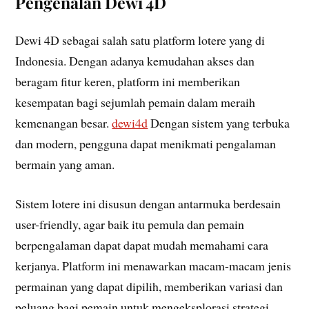
Pengenalan Dewi 4D
Dewi 4D sebagai salah satu platform lotere yang di
Indonesia. Dengan adanya kemudahan akses dan
beragam fitur keren, platform ini memberikan
kesempatan bagi sejumlah pemain dalam meraih
kemenangan besar.
dewi4d
Dengan sistem yang terbuka
dan modern, pengguna dapat menikmati pengalaman
bermain yang aman.
Sistem lotere ini disusun dengan antarmuka berdesain
user-friendly, agar baik itu pemula dan pemain
berpengalaman dapat dapat mudah memahami cara
kerjanya. Platform ini menawarkan macam-macam jenis
permainan yang dapat dipilih, memberikan variasi dan
peluang bagi pemain untuk mengeksplorasi strategi