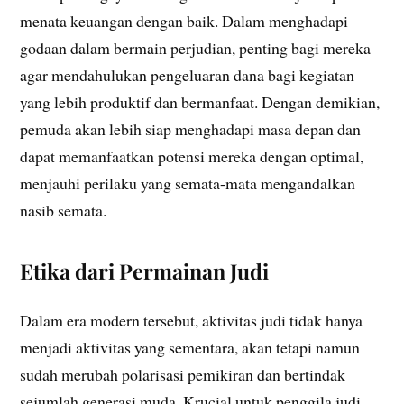
menata keuangan dengan baik. Dalam menghadapi
godaan dalam bermain perjudian, penting bagi mereka
agar mendahulukan pengeluaran dana bagi kegiatan
yang lebih produktif dan bermanfaat. Dengan demikian,
pemuda akan lebih siap menghadapi masa depan dan
dapat memanfaatkan potensi mereka dengan optimal,
menjauhi perilaku yang semata-mata mengandalkan
nasib semata.
Etika dari Permainan Judi
Dalam era modern tersebut, aktivitas judi tidak hanya
menjadi aktivitas yang sementara, akan tetapi namun
sudah merubah polarisasi pemikiran dan bertindak
sejumlah generasi muda. Krucial untuk penggila judi