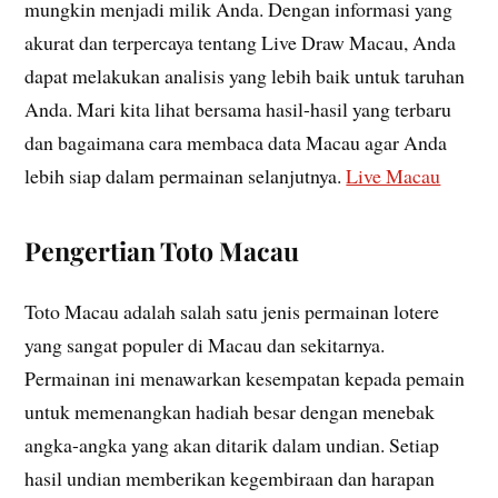
mungkin menjadi milik Anda. Dengan informasi yang
akurat dan terpercaya tentang Live Draw Macau, Anda
dapat melakukan analisis yang lebih baik untuk taruhan
Anda. Mari kita lihat bersama hasil-hasil yang terbaru
dan bagaimana cara membaca data Macau agar Anda
lebih siap dalam permainan selanjutnya.
Live Macau
Pengertian Toto Macau
Toto Macau adalah salah satu jenis permainan lotere
yang sangat populer di Macau dan sekitarnya.
Permainan ini menawarkan kesempatan kepada pemain
untuk memenangkan hadiah besar dengan menebak
angka-angka yang akan ditarik dalam undian. Setiap
hasil undian memberikan kegembiraan dan harapan