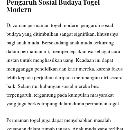
Pengaruh Sosial Budaya Togel
Modern
Di zaman permainan togel modern, pengaruh sosial
budaya yang ditimbulkan sangat signifikan, khususnya
bagi anak muda. Bersekadang anak muda terkurung
dalam permainan ini, mempersepsikannya sebagai cara
instan untuk menghasilkan uang. Keadaan ini dapat
mengganggu pendidikan dan karir mereka, karena fokus
lebih kepada perjudian daripada membangun diri secara
baik. Selain itu, hubungan sosial mereka bisa
terpengaruh, tergantung pada kumpulan masyarakat
yang juga berkecimpung dalam dunia permainan togel.
Permainan togel juga dapat menyebabkan masalah
keuangan dalam rumah tangga. Anak muda yang terlibat