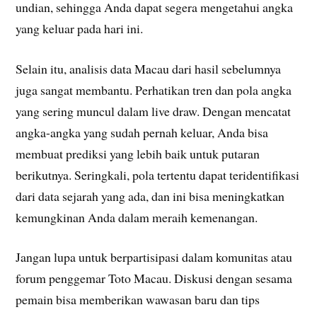
undian, sehingga Anda dapat segera mengetahui angka
yang keluar pada hari ini.
Selain itu, analisis data Macau dari hasil sebelumnya
juga sangat membantu. Perhatikan tren dan pola angka
yang sering muncul dalam live draw. Dengan mencatat
angka-angka yang sudah pernah keluar, Anda bisa
membuat prediksi yang lebih baik untuk putaran
berikutnya. Seringkali, pola tertentu dapat teridentifikasi
dari data sejarah yang ada, dan ini bisa meningkatkan
kemungkinan Anda dalam meraih kemenangan.
Jangan lupa untuk berpartisipasi dalam komunitas atau
forum penggemar Toto Macau. Diskusi dengan sesama
pemain bisa memberikan wawasan baru dan tips