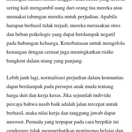
sering kali mengambil uang dari orang tua mereka atau
memakai tabungan mereka untuk perjudian. Apabila
harapan berhasil tidak terjadi, mereka merasakan stres
dan beban psikologis yang dapat berdampak negatif
pada hubungan keluarga. Keterbatasan untuk mengelola
keuangan dengan cermat juga meningkatkan risiko
bangkrut dalam utang yang panjang.
Lebih jauh lagi, normalisasi perjudian dalam komunitas
dapat berdampak pada persepsi anak muda tentang
harga duit dan kerja keras. Jika sejumlah individu
percaya bahwa nasib baik adalah jalan tercepat untuk
berhasil, maka nilai kerja dan tanggung jawab dapat
merosot. Pemuda yang terpapar pada cara berpikir ini
cenderung tidak memperhatikan pentingnya belajar dan