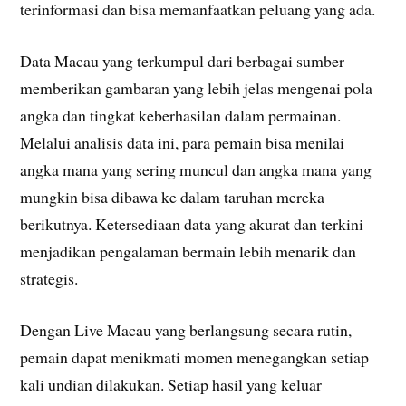
terinformasi dan bisa memanfaatkan peluang yang ada.
Data Macau yang terkumpul dari berbagai sumber
memberikan gambaran yang lebih jelas mengenai pola
angka dan tingkat keberhasilan dalam permainan.
Melalui analisis data ini, para pemain bisa menilai
angka mana yang sering muncul dan angka mana yang
mungkin bisa dibawa ke dalam taruhan mereka
berikutnya. Ketersediaan data yang akurat dan terkini
menjadikan pengalaman bermain lebih menarik dan
strategis.
Dengan Live Macau yang berlangsung secara rutin,
pemain dapat menikmati momen menegangkan setiap
kali undian dilakukan. Setiap hasil yang keluar