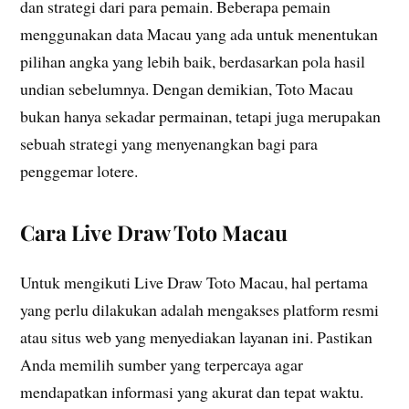
dan strategi dari para pemain. Beberapa pemain
menggunakan data Macau yang ada untuk menentukan
pilihan angka yang lebih baik, berdasarkan pola hasil
undian sebelumnya. Dengan demikian, Toto Macau
bukan hanya sekadar permainan, tetapi juga merupakan
sebuah strategi yang menyenangkan bagi para
penggemar lotere.
Cara Live Draw Toto Macau
Untuk mengikuti Live Draw Toto Macau, hal pertama
yang perlu dilakukan adalah mengakses platform resmi
atau situs web yang menyediakan layanan ini. Pastikan
Anda memilih sumber yang terpercaya agar
mendapatkan informasi yang akurat dan tepat waktu.