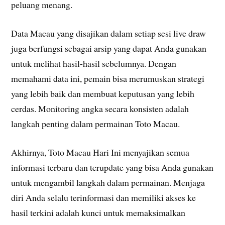
peluang menang.
Data Macau yang disajikan dalam setiap sesi live draw
juga berfungsi sebagai arsip yang dapat Anda gunakan
untuk melihat hasil-hasil sebelumnya. Dengan
memahami data ini, pemain bisa merumuskan strategi
yang lebih baik dan membuat keputusan yang lebih
cerdas. Monitoring angka secara konsisten adalah
langkah penting dalam permainan Toto Macau.
Akhirnya, Toto Macau Hari Ini menyajikan semua
informasi terbaru dan terupdate yang bisa Anda gunakan
untuk mengambil langkah dalam permainan. Menjaga
diri Anda selalu terinformasi dan memiliki akses ke
hasil terkini adalah kunci untuk memaksimalkan