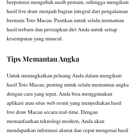
berpotensi mengubah nasib pemain, sehingga mengikuti
hasil live draw menjadi bagian integral dari pengalaman
bermain Toto Macau. Pastikan untuk selalu memantau
hasil terbaru dan persiapkan diri Anda untuk setiap
kesempatan yang muncul.
Tips Memantau Angka
Untuk meningkatkan peluang Anda dalam mengikuti
hasil Toto Macau, penting untuk selalu memantau angka
dengan cara yang tepat. Anda bisa menggunakan
aplikasi atau situs web resmi yang menyediakan hasil
live draw Macau secara real-time. Dengan
memanfaatkan teknologi modern, Anda akan
mendapatkan informasi akurat dan cepat mengenai hasil