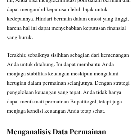
dapat mengambil keputusan lebih bijak untuk
kedepannya. Hindari bermain dalam emosi yang tinggi,
karena hal ini dapat menyebabkan keputusan finansial
yang buruk.
Terakhir, sebaiknya sisihkan sebagian dari kemenangan
Anda untuk ditabung. Ini dapat membantu Anda
menjaga stabilitas keuangan meskipun mengalami
kerugian dalam permainan selanjutnya. Dengan strategi
pengelolaan keuangan yang tepat, Anda tidak hanya
dapat menikmati permainan Bupatitogel, tetapi juga
menjaga kondisi keuangan Anda tetap sehat.
Menganalisis Data Permainan