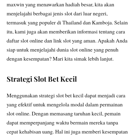
maxwin yang menawarkan hadiah besar, kita akan
menjelajahi berbagai jenis slot dari luar negeri,
termasuk yang populer di Thailand dan Kamboja. Selain
itu, kami juga akan memberikan informasi tentang cara
daftar slot online dan link slot yang aman. Apakah Anda
siap untuk menjelajahi dunia slot online yang penuh
dengan kesempatan? Mari kita simak lebih lanjut.
Strategi Slot Bet Kecil
Menggunakan strategi slot bet kecil dapat menjadi cara
yang efektif untuk mengelola modal dalam permainan
slot online. Dengan memasang taruhan kecil, pemain
dapat memperpanjang waktu bermain mereka tanpa
cepat kehabisan uang. Hal ini juga memberi kesempatan