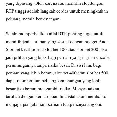
yang dipasang. Oleh karena itu, memilih slot dengan
RTP tinggi adalah langkah cerdas untuk meningkatkan
peluang meraih kemenangan.
Selain memperhatikan nilai RTP, penting juga untuk
memilih jenis taruhan yang sesuai dengan budget Anda.
Slot bet kecil seperti slot bet 100 atau slot bet 200 bisa
jadi pilihan yang bijak bagi pemain yang ingin mencoba
peruntungannya tanpa risiko besar. Di sisi lain, bagi
pemain yang lebih berani, slot bet 400 atau slot bet 500
dapat memberikan peluang kemenangan yang lebih
besar jika berani mengambil risiko. Menyesuaikan
taruhan dengan kemampuan finansial akan membantu
menjaga pengalaman bermain tetap menyenangkan.