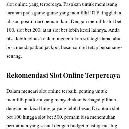
slot online yang terpercaya. Pastikan untuk memasang
taruhan pada game-game yang memiliki RTP tinggi dan
ulasan positif dari pemain lain. Dengan memilih slot bet
100, slot bet 200, atau slot bet lebih kecil lainnya, Anda
bisa lebih leluasa dalam menentukan strategi siapa tahu
bisa mendapatkan jackpot besar sambil tetap bersenang-
senang.
Rekomendasi Slot Online Terpercaya
Dalam mencari slot online terbaik, penting untuk
memilih platform yang menyediakan berbagai pilihan
dengan bet kecil hingga yang lebih besar. Di antara slot
bet 100 hingga slot bet 500, pemain bisa menemukan
permainan yang sesuai dengan budget masing-masing.