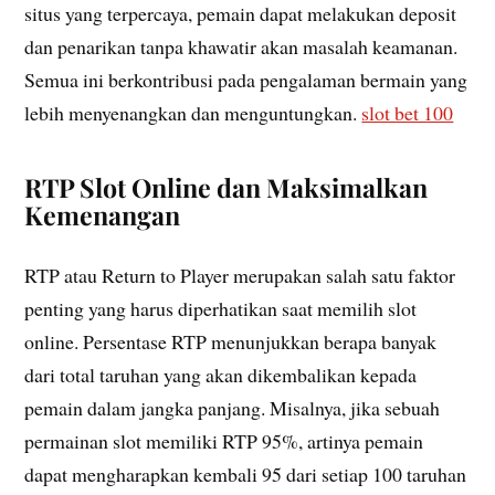
situs yang terpercaya, pemain dapat melakukan deposit
dan penarikan tanpa khawatir akan masalah keamanan.
Semua ini berkontribusi pada pengalaman bermain yang
lebih menyenangkan dan menguntungkan.
slot bet 100
RTP Slot Online dan Maksimalkan
Kemenangan
RTP atau Return to Player merupakan salah satu faktor
penting yang harus diperhatikan saat memilih slot
online. Persentase RTP menunjukkan berapa banyak
dari total taruhan yang akan dikembalikan kepada
pemain dalam jangka panjang. Misalnya, jika sebuah
permainan slot memiliki RTP 95%, artinya pemain
dapat mengharapkan kembali 95 dari setiap 100 taruhan