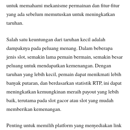
untuk memahami mekanisme permainan dan fitur-fitur
yang ada sebelum memutuskan untuk meningkatkan
taruhan.
Salah satu keuntungan dari taruhan kecil adalah
dampaknya pada peluang menang. Dalam beberapa
jenis slot, semakin lama pemain bermain, semakin besar
peluang untuk mendapatkan kemenangan. Dengan
taruhan yang lebih kecil, pemain dapat menikmati lebih
banyak putaran, dan berdasarkan statistik RTP, ini dapat
meningkatkan kemungkinan meraih payout yang lebih
baik, terutama pada slot gacor atau slot yang mudah
memberikan kemenangan.
Penting untuk memilih platform yang menyediakan link