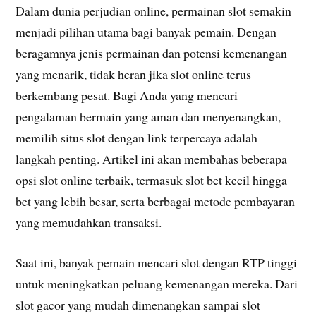
Dalam dunia perjudian online, permainan slot semakin
menjadi pilihan utama bagi banyak pemain. Dengan
beragamnya jenis permainan dan potensi kemenangan
yang menarik, tidak heran jika slot online terus
berkembang pesat. Bagi Anda yang mencari
pengalaman bermain yang aman dan menyenangkan,
memilih situs slot dengan link terpercaya adalah
langkah penting. Artikel ini akan membahas beberapa
opsi slot online terbaik, termasuk slot bet kecil hingga
bet yang lebih besar, serta berbagai metode pembayaran
yang memudahkan transaksi.
Saat ini, banyak pemain mencari slot dengan RTP tinggi
untuk meningkatkan peluang kemenangan mereka. Dari
slot gacor yang mudah dimenangkan sampai slot