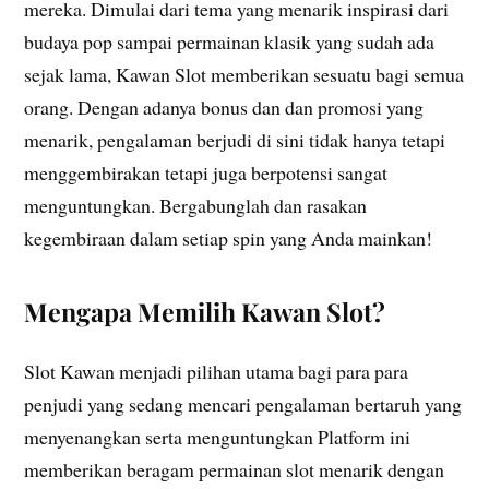
mereka. Dimulai dari tema yang menarik inspirasi dari
budaya pop sampai permainan klasik yang sudah ada
sejak lama, Kawan Slot memberikan sesuatu bagi semua
orang. Dengan adanya bonus dan dan promosi yang
menarik, pengalaman berjudi di sini tidak hanya tetapi
menggembirakan tetapi juga berpotensi sangat
menguntungkan. Bergabunglah dan rasakan
kegembiraan dalam setiap spin yang Anda mainkan!
Mengapa Memilih Kawan Slot?
Slot Kawan menjadi pilihan utama bagi para para
penjudi yang sedang mencari pengalaman bertaruh yang
menyenangkan serta menguntungkan Platform ini
memberikan beragam permainan slot menarik dengan