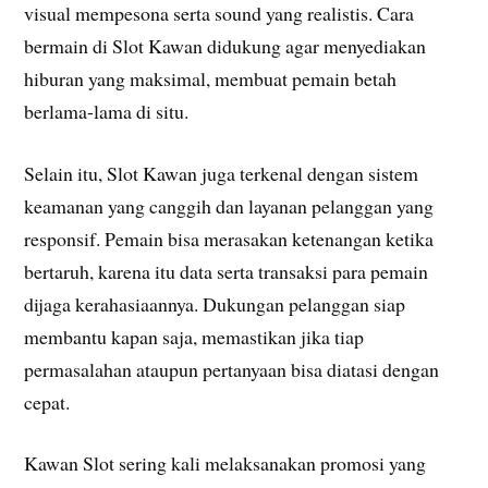
visual mempesona serta sound yang realistis. Cara
bermain di Slot Kawan didukung agar menyediakan
hiburan yang maksimal, membuat pemain betah
berlama-lama di situ.
Selain itu, Slot Kawan juga terkenal dengan sistem
keamanan yang canggih dan layanan pelanggan yang
responsif. Pemain bisa merasakan ketenangan ketika
bertaruh, karena itu data serta transaksi para pemain
dijaga kerahasiaannya. Dukungan pelanggan siap
membantu kapan saja, memastikan jika tiap
permasalahan ataupun pertanyaan bisa diatasi dengan
cepat.
Kawan Slot sering kali melaksanakan promosi yang