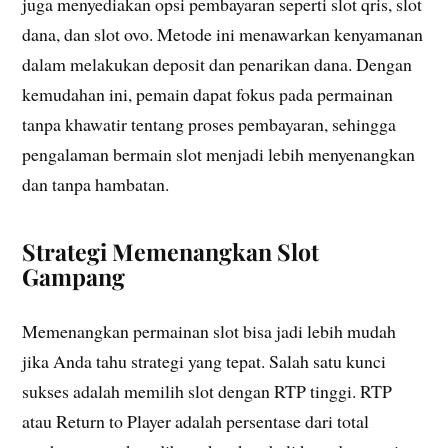
juga menyediakan opsi pembayaran seperti slot qris, slot
dana, dan slot ovo. Metode ini menawarkan kenyamanan
dalam melakukan deposit dan penarikan dana. Dengan
kemudahan ini, pemain dapat fokus pada permainan
tanpa khawatir tentang proses pembayaran, sehingga
pengalaman bermain slot menjadi lebih menyenangkan
dan tanpa hambatan.
Strategi Memenangkan Slot
Gampang
Memenangkan permainan slot bisa jadi lebih mudah
jika Anda tahu strategi yang tepat. Salah satu kunci
sukses adalah memilih slot dengan RTP tinggi. RTP
atau Return to Player adalah persentase dari total