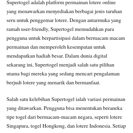
Supertogel adalah platform permainan lotere online
yang menawarkan menyediakan berbagai jenis taruhan
seru untuk penggemar lotere. Dengan antarmuka yang
ramah user-friendly, Supertogel memudahkan para
pengguna untuk berpartisipasi dalam bermacam macam
permainan dan memperoleh kesempatan untuk
mendapatkan hadiah besar. Dalam dunia digital
sekarang ini, Supertogel menjadi salah satu pilihan
utama bagi mereka yang sedang mencari pengalaman
berjudi lotere yang menarik dan bermanfaat.
Salah satu kelebihan Supertogel ialah variasi permainan
yang ditawarkan. Pengguna bisa menentukan beraneka
tipe togel dari bermacam-macam negara, seperti lotere
Singapura, togel Hongkong, dan lotere Indonesia. Setiap