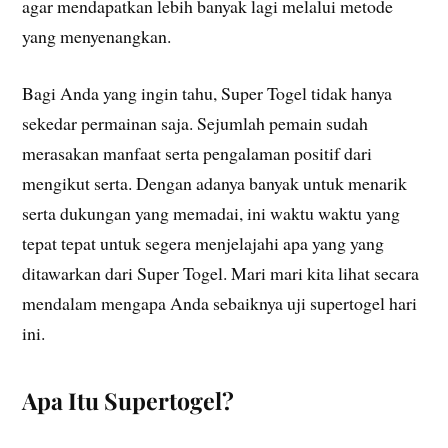
agar mendapatkan lebih banyak lagi melalui metode
yang menyenangkan.
Bagi Anda yang ingin tahu, Super Togel tidak hanya
sekedar permainan saja. Sejumlah pemain sudah
merasakan manfaat serta pengalaman positif dari
mengikut serta. Dengan adanya banyak untuk menarik
serta dukungan yang memadai, ini waktu waktu yang
tepat tepat untuk segera menjelajahi apa yang yang
ditawarkan dari Super Togel. Mari mari kita lihat secara
mendalam mengapa Anda sebaiknya uji supertogel hari
ini.
Apa Itu Supertogel?