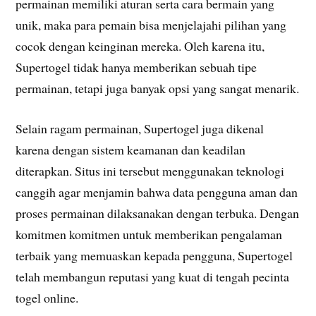
permainan memiliki aturan serta cara bermain yang
unik, maka para pemain bisa menjelajahi pilihan yang
cocok dengan keinginan mereka. Oleh karena itu,
Supertogel tidak hanya memberikan sebuah tipe
permainan, tetapi juga banyak opsi yang sangat menarik.
Selain ragam permainan, Supertogel juga dikenal
karena dengan sistem keamanan dan keadilan
diterapkan. Situs ini tersebut menggunakan teknologi
canggih agar menjamin bahwa data pengguna aman dan
proses permainan dilaksanakan dengan terbuka. Dengan
komitmen komitmen untuk memberikan pengalaman
terbaik yang memuaskan kepada pengguna, Supertogel
telah membangun reputasi yang kuat di tengah pecinta
togel online.