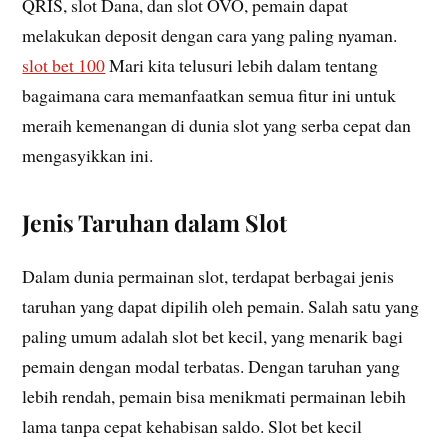
QRIS, slot Dana, dan slot OVO, pemain dapat
melakukan deposit dengan cara yang paling nyaman.
slot bet 100
Mari kita telusuri lebih dalam tentang
bagaimana cara memanfaatkan semua fitur ini untuk
meraih kemenangan di dunia slot yang serba cepat dan
mengasyikkan ini.
Jenis Taruhan dalam Slot
Dalam dunia permainan slot, terdapat berbagai jenis
taruhan yang dapat dipilih oleh pemain. Salah satu yang
paling umum adalah slot bet kecil, yang menarik bagi
pemain dengan modal terbatas. Dengan taruhan yang
lebih rendah, pemain bisa menikmati permainan lebih
lama tanpa cepat kehabisan saldo. Slot bet kecil