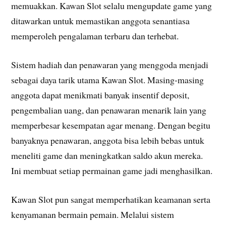
memuakkan. Kawan Slot selalu mengupdate game yang
ditawarkan untuk memastikan anggota senantiasa
memperoleh pengalaman terbaru dan terhebat.
Sistem hadiah dan penawaran yang menggoda menjadi
sebagai daya tarik utama Kawan Slot. Masing-masing
anggota dapat menikmati banyak insentif deposit,
pengembalian uang, dan penawaran menarik lain yang
memperbesar kesempatan agar menang. Dengan begitu
banyaknya penawaran, anggota bisa lebih bebas untuk
meneliti game dan meningkatkan saldo akun mereka.
Ini membuat setiap permainan game jadi menghasilkan.
Kawan Slot pun sangat memperhatikan keamanan serta
kenyamanan bermain pemain. Melalui sistem