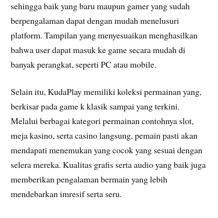
sehingga baik yang baru maupun gamer yang sudah
berpengalaman dapat dengan mudah menelusuri
platform. Tampilan yang menyesuaikan menghasilkan
bahwa user dapat masuk ke game secara mudah di
banyak perangkat, seperti PC atau mobile.
Selain itu, KudaPlay memiliki koleksi permainan yang,
berkisar pada game k klasik sampai yang terkini.
Melalui berbagai kategori permainan contohnya slot,
meja kasino, serta casino langsung, pemain pasti akan
mendapati menemukan yang cocok yang sesuai dengan
selera mereka. Kualitas grafis serta audio yang baik juga
memberikan pengalaman bermain yang lebih
mendebarkan imresif serta seru.