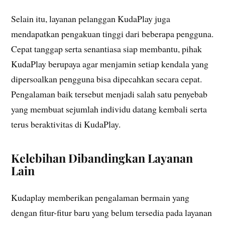
Selain itu, layanan pelanggan KudaPlay juga
mendapatkan pengakuan tinggi dari beberapa pengguna.
Cepat tanggap serta senantiasa siap membantu, pihak
KudaPlay berupaya agar menjamin setiap kendala yang
dipersoalkan pengguna bisa dipecahkan secara cepat.
Pengalaman baik tersebut menjadi salah satu penyebab
yang membuat sejumlah individu datang kembali serta
terus beraktivitas di KudaPlay.
Kelebihan Dibandingkan Layanan
Lain
Kudaplay memberikan pengalaman bermain yang
dengan fitur-fitur baru yang belum tersedia pada layanan