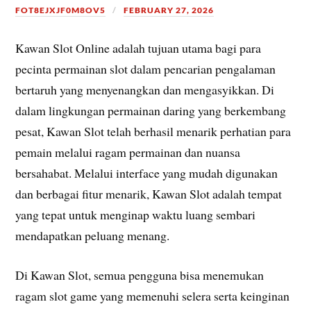
FOT8EJXJF0M8OV5
FEBRUARY 27, 2026
Kawan Slot Online adalah tujuan utama bagi para
pecinta permainan slot dalam pencarian pengalaman
bertaruh yang menyenangkan dan mengasyikkan. Di
dalam lingkungan permainan daring yang berkembang
pesat, Kawan Slot telah berhasil menarik perhatian para
pemain melalui ragam permainan dan nuansa
bersahabat. Melalui interface yang mudah digunakan
dan berbagai fitur menarik, Kawan Slot adalah tempat
yang tepat untuk menginap waktu luang sembari
mendapatkan peluang menang.
Di Kawan Slot, semua pengguna bisa menemukan
ragam slot game yang memenuhi selera serta keinginan