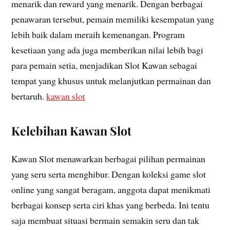
menarik dan reward yang menarik. Dengan berbagai
penawaran tersebut, pemain memiliki kesempatan yang
lebih baik dalam meraih kemenangan. Program
kesetiaan yang ada juga memberikan nilai lebih bagi
para pemain setia, menjadikan Slot Kawan sebagai
tempat yang khusus untuk melanjutkan permainan dan
bertaruh.
kawan slot
Kelebihan Kawan Slot
Kawan Slot menawarkan berbagai pilihan permainan
yang seru serta menghibur. Dengan koleksi game slot
online yang sangat beragam, anggota dapat menikmati
berbagai konsep serta ciri khas yang berbeda. Ini tentu
saja membuat situasi bermain semakin seru dan tak