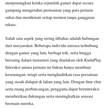
menyenangkan ketika sejumlah gamer dapat secara
gampang mengetahui permainan yang para pemain
sukai dan menikmati setiap momen tanpa gangguan
teknis.
Salah satu aspek yang sering dibahas adalah hubungan
dari masyarakat. Beberapa individu merasa terhubung
dengan gamer yang lain, berbagi trik, serta hingga
bersaing dalam turnamen yang diadakan oleh KudaPlay.
Interaksi antara pemain ini bukan hanya membuat
kesenangan, tetapi serta menghadirkan rasa persatuan
yang susah didapat di lahan yang lain. Dengan fitur chat
serta ruang perbincangan, pengguna dapat berinteraksi
memberikan dukungan serta meningkatkan sensasi
bermain mereka.