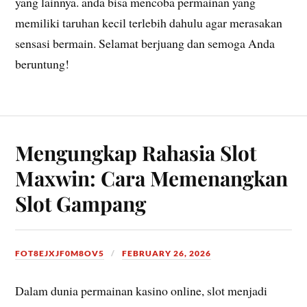
yang lainnya. anda bisa mencoba permainan yang
memiliki taruhan kecil terlebih dahulu agar merasakan
sensasi bermain. Selamat berjuang dan semoga Anda
beruntung!
Mengungkap Rahasia Slot
Maxwin: Cara Memenangkan
Slot Gampang
FOT8EJXJF0M8OV5
FEBRUARY 26, 2026
Dalam dunia permainan kasino online, slot menjadi