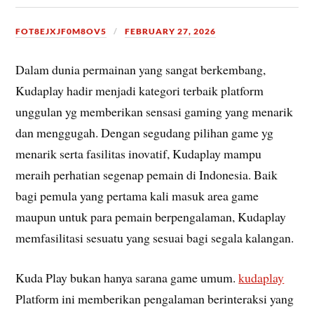
FOT8EJXJF0M8OV5
FEBRUARY 27, 2026
Dalam dunia permainan yang sangat berkembang,
Kudaplay hadir menjadi kategori terbaik platform
unggulan yg memberikan sensasi gaming yang menarik
dan menggugah. Dengan segudang pilihan game yg
menarik serta fasilitas inovatif, Kudaplay mampu
meraih perhatian segenap pemain di Indonesia. Baik
bagi pemula yang pertama kali masuk area game
maupun untuk para pemain berpengalaman, Kudaplay
memfasilitasi sesuatu yang sesuai bagi segala kalangan.
Kuda Play bukan hanya sarana game umum.
kudaplay
Platform ini memberikan pengalaman berinteraksi yang