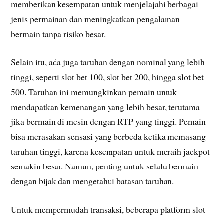
memberikan kesempatan untuk menjelajahi berbagai
jenis permainan dan meningkatkan pengalaman
bermain tanpa risiko besar.
Selain itu, ada juga taruhan dengan nominal yang lebih
tinggi, seperti slot bet 100, slot bet 200, hingga slot bet
500. Taruhan ini memungkinkan pemain untuk
mendapatkan kemenangan yang lebih besar, terutama
jika bermain di mesin dengan RTP yang tinggi. Pemain
bisa merasakan sensasi yang berbeda ketika memasang
taruhan tinggi, karena kesempatan untuk meraih jackpot
semakin besar. Namun, penting untuk selalu bermain
dengan bijak dan mengetahui batasan taruhan.
Untuk mempermudah transaksi, beberapa platform slot