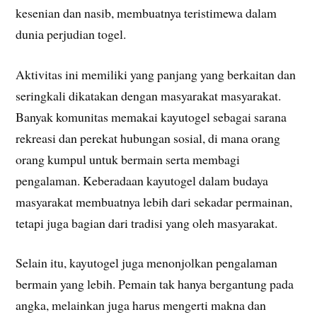
kesenian dan nasib, membuatnya teristimewa dalam
dunia perjudian togel.
Aktivitas ini memiliki yang panjang yang berkaitan dan
seringkali dikatakan dengan masyarakat masyarakat.
Banyak komunitas memakai kayutogel sebagai sarana
rekreasi dan perekat hubungan sosial, di mana orang
orang kumpul untuk bermain serta membagi
pengalaman. Keberadaan kayutogel dalam budaya
masyarakat membuatnya lebih dari sekadar permainan,
tetapi juga bagian dari tradisi yang oleh masyarakat.
Selain itu, kayutogel juga menonjolkan pengalaman
bermain yang lebih. Pemain tak hanya bergantung pada
angka, melainkan juga harus mengerti makna dan