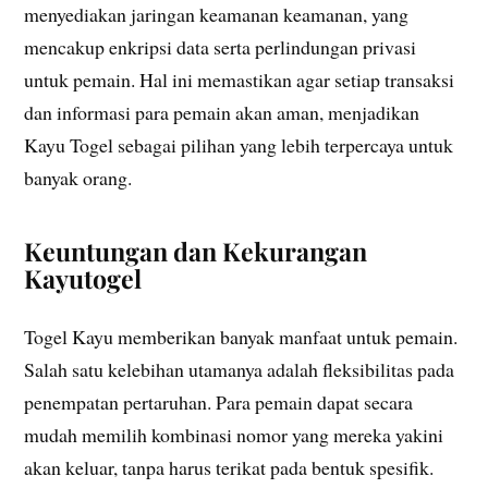
menyediakan jaringan keamanan keamanan, yang
mencakup enkripsi data serta perlindungan privasi
untuk pemain. Hal ini memastikan agar setiap transaksi
dan informasi para pemain akan aman, menjadikan
Kayu Togel sebagai pilihan yang lebih terpercaya untuk
banyak orang.
Keuntungan dan Kekurangan
Kayutogel
Togel Kayu memberikan banyak manfaat untuk pemain.
Salah satu kelebihan utamanya adalah fleksibilitas pada
penempatan pertaruhan. Para pemain dapat secara
mudah memilih kombinasi nomor yang mereka yakini
akan keluar, tanpa harus terikat pada bentuk spesifik.