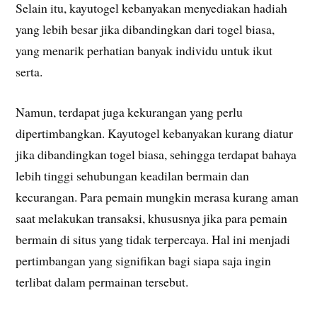
Selain itu, kayutogel kebanyakan menyediakan hadiah
yang lebih besar jika dibandingkan dari togel biasa,
yang menarik perhatian banyak individu untuk ikut
serta.
Namun, terdapat juga kekurangan yang perlu
dipertimbangkan. Kayutogel kebanyakan kurang diatur
jika dibandingkan togel biasa, sehingga terdapat bahaya
lebih tinggi sehubungan keadilan bermain dan
kecurangan. Para pemain mungkin merasa kurang aman
saat melakukan transaksi, khususnya jika para pemain
bermain di situs yang tidak terpercaya. Hal ini menjadi
pertimbangan yang signifikan bagi siapa saja ingin
terlibat dalam permainan tersebut.