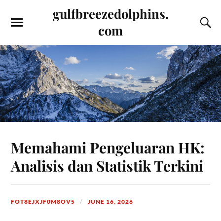
gulfbreezedolphins.
com
Memahami Pengeluaran HK:
Analisis dan Statistik Terkini
FOT8EJXJF0M8OV5
JUNE 16, 2026