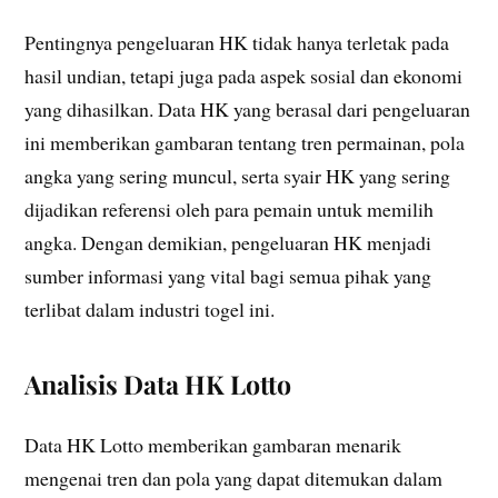
Pentingnya pengeluaran HK tidak hanya terletak pada
hasil undian, tetapi juga pada aspek sosial dan ekonomi
yang dihasilkan. Data HK yang berasal dari pengeluaran
ini memberikan gambaran tentang tren permainan, pola
angka yang sering muncul, serta syair HK yang sering
dijadikan referensi oleh para pemain untuk memilih
angka. Dengan demikian, pengeluaran HK menjadi
sumber informasi yang vital bagi semua pihak yang
terlibat dalam industri togel ini.
Analisis Data HK Lotto
Data HK Lotto memberikan gambaran menarik
mengenai tren dan pola yang dapat ditemukan dalam