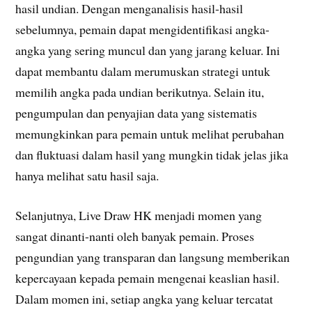
hasil undian. Dengan menganalisis hasil-hasil
sebelumnya, pemain dapat mengidentifikasi angka-
angka yang sering muncul dan yang jarang keluar. Ini
dapat membantu dalam merumuskan strategi untuk
memilih angka pada undian berikutnya. Selain itu,
pengumpulan dan penyajian data yang sistematis
memungkinkan para pemain untuk melihat perubahan
dan fluktuasi dalam hasil yang mungkin tidak jelas jika
hanya melihat satu hasil saja.
Selanjutnya, Live Draw HK menjadi momen yang
sangat dinanti-nanti oleh banyak pemain. Proses
pengundian yang transparan dan langsung memberikan
kepercayaan kepada pemain mengenai keaslian hasil.
Dalam momen ini, setiap angka yang keluar tercatat