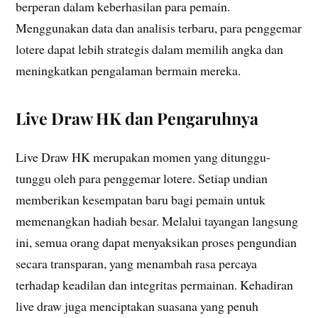
berperan dalam keberhasilan para pemain.
Menggunakan data dan analisis terbaru, para penggemar
lotere dapat lebih strategis dalam memilih angka dan
meningkatkan pengalaman bermain mereka.
Live Draw HK dan Pengaruhnya
Live Draw HK merupakan momen yang ditunggu-
tunggu oleh para penggemar lotere. Setiap undian
memberikan kesempatan baru bagi pemain untuk
memenangkan hadiah besar. Melalui tayangan langsung
ini, semua orang dapat menyaksikan proses pengundian
secara transparan, yang menambah rasa percaya
terhadap keadilan dan integritas permainan. Kehadiran
live draw juga menciptakan suasana yang penuh