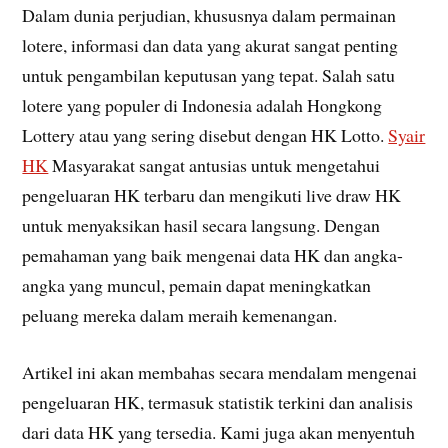
Dalam dunia perjudian, khususnya dalam permainan
lotere, informasi dan data yang akurat sangat penting
untuk pengambilan keputusan yang tepat. Salah satu
lotere yang populer di Indonesia adalah Hongkong
Lottery atau yang sering disebut dengan HK Lotto.
Syair
HK
Masyarakat sangat antusias untuk mengetahui
pengeluaran HK terbaru dan mengikuti live draw HK
untuk menyaksikan hasil secara langsung. Dengan
pemahaman yang baik mengenai data HK dan angka-
angka yang muncul, pemain dapat meningkatkan
peluang mereka dalam meraih kemenangan.
Artikel ini akan membahas secara mendalam mengenai
pengeluaran HK, termasuk statistik terkini dan analisis
dari data HK yang tersedia. Kami juga akan menyentuh