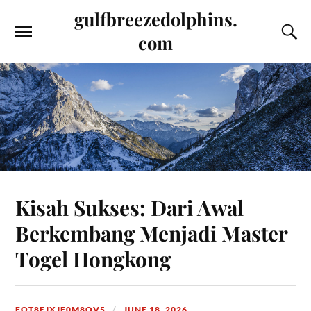
gulfbreezedolphins.
com
Kisah Sukses: Dari Awal
Berkembang Menjadi Master
Togel Hongkong
FOT8EJXJF0M8OV5
JUNE 18, 2026