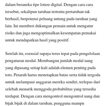
dalam beraneka tipe lotere digital. Dengan cara cara
tersebut, sekalipun taruhan tertentu pertaruhan tak
berhasil, berpotensi peluang untung pada taruhan yang
lain. Ini memberi dukungan pemain untuk mengatur
risiko dan juga mengoptimalkan kesempatan pemakai
untuk mendapatkan hasil yang positif.
Setelah itu, esensial supaya terus tepat pada pengelolaan
pengaturan modal. Membangun jumlah modal uang
yang dipasang setiap kali adalah elemen penting pada
toto. Petaruh harus menetapkan batas serta tidak tergoda
untuk melampaui anggaran mereka sendiri, terlepas dari
selebah menarik menggoda probabilitas yang tersedia
terdapat. Dengan cara mengontrol mengontrol uang dan
bijak bijak di dalam taruhan, pengguna mampu