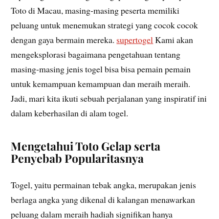
Toto di Macau, masing-masing peserta memiliki
peluang untuk menemukan strategi yang cocok cocok
dengan gaya bermain mereka.
supertogel
Kami akan
mengeksplorasi bagaimana pengetahuan tentang
masing-masing jenis togel bisa bisa pemain pemain
untuk kemampuan kemampuan dan meraih meraih.
Jadi, mari kita ikuti sebuah perjalanan yang inspiratif ini
dalam keberhasilan di alam togel.
Mengetahui Toto Gelap serta
Penyebab Popularitasnya
Togel, yaitu permainan tebak angka, merupakan jenis
berlaga angka yang dikenal di kalangan menawarkan
peluang dalam meraih hadiah signifikan hanya