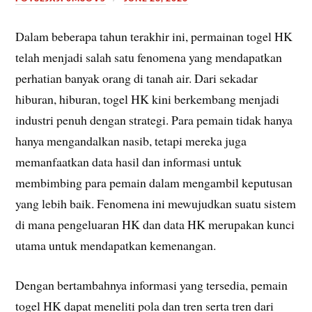
Dalam beberapa tahun terakhir ini, permainan togel HK
telah menjadi salah satu fenomena yang mendapatkan
perhatian banyak orang di tanah air. Dari sekadar
hiburan, hiburan, togel HK kini berkembang menjadi
industri penuh dengan strategi. Para pemain tidak hanya
hanya mengandalkan nasib, tetapi mereka juga
memanfaatkan data hasil dan informasi untuk
membimbing para pemain dalam mengambil keputusan
yang lebih baik. Fenomena ini mewujudkan suatu sistem
di mana pengeluaran HK dan data HK merupakan kunci
utama untuk mendapatkan kemenangan.
Dengan bertambahnya informasi yang tersedia, pemain
togel HK dapat meneliti pola dan tren serta tren dari