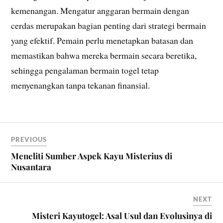
kemenangan. Mengatur anggaran bermain dengan
cerdas merupakan bagian penting dari strategi bermain
yang efektif. Pemain perlu menetapkan batasan dan
memastikan bahwa mereka bermain secara beretika,
sehingga pengalaman bermain togel tetap
menyenangkan tanpa tekanan finansial.
PREVIOUS
Meneliti Sumber Aspek Kayu Misterius di
Nusantara
NEXT
Misteri Kayutogel: Asal Usul dan Evolusinya di