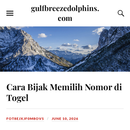
gulfbreezedolphins.
com
Cara Bijak Memilih Nomor di
Togel
FOT8EJXJF0M8OV5
JUNE 10, 2026