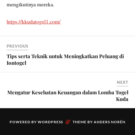
mengikutinya mereka.
https://kkudatogel1.com/
PREVIOUS
Tips serta Teknik untuk Meningkatkan Peluang di
Iontogel
NEXT
Mengatur Kesehatan Keuangan dalam Lomba Togel
Kuda
&
POWERED BY
WORDPRESS
THEME BY
ANDERS NORÉN