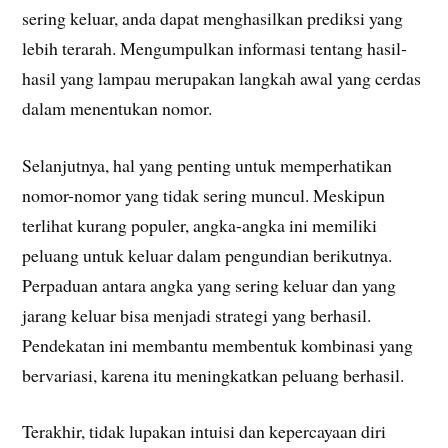
sering keluar, anda dapat menghasilkan prediksi yang
lebih terarah. Mengumpulkan informasi tentang hasil-
hasil yang lampau merupakan langkah awal yang cerdas
dalam menentukan nomor.
Selanjutnya, hal yang penting untuk memperhatikan
nomor-nomor yang tidak sering muncul. Meskipun
terlihat kurang populer, angka-angka ini memiliki
peluang untuk keluar dalam pengundian berikutnya.
Perpaduan antara angka yang sering keluar dan yang
jarang keluar bisa menjadi strategi yang berhasil.
Pendekatan ini membantu membentuk kombinasi yang
bervariasi, karena itu meningkatkan peluang berhasil.
Terakhir, tidak lupakan intuisi dan kepercayaan diri