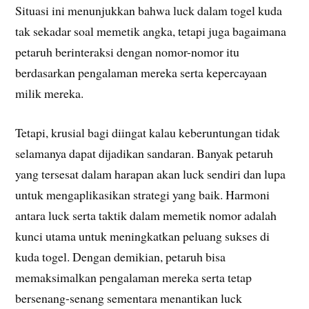
Situasi ini menunjukkan bahwa luck dalam togel kuda
tak sekadar soal memetik angka, tetapi juga bagaimana
petaruh berinteraksi dengan nomor-nomor itu
berdasarkan pengalaman mereka serta kepercayaan
milik mereka.
Tetapi, krusial bagi diingat kalau keberuntungan tidak
selamanya dapat dijadikan sandaran. Banyak petaruh
yang tersesat dalam harapan akan luck sendiri dan lupa
untuk mengaplikasikan strategi yang baik. Harmoni
antara luck serta taktik dalam memetik nomor adalah
kunci utama untuk meningkatkan peluang sukses di
kuda togel. Dengan demikian, petaruh bisa
memaksimalkan pengalaman mereka serta tetap
bersenang-senang sementara menantikan luck