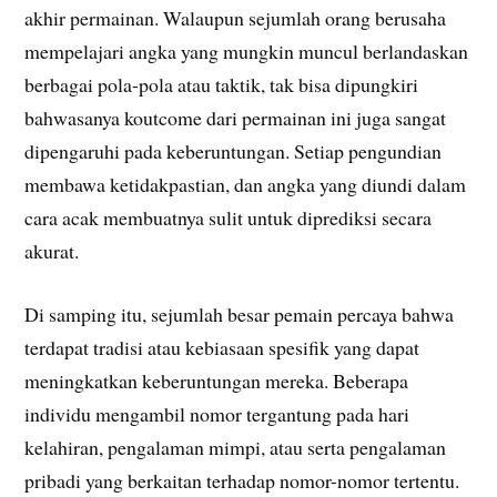
akhir permainan. Walaupun sejumlah orang berusaha
mempelajari angka yang mungkin muncul berlandaskan
berbagai pola-pola atau taktik, tak bisa dipungkiri
bahwasanya koutcome dari permainan ini juga sangat
dipengaruhi pada keberuntungan. Setiap pengundian
membawa ketidakpastian, dan angka yang diundi dalam
cara acak membuatnya sulit untuk diprediksi secara
akurat.
Di samping itu, sejumlah besar pemain percaya bahwa
terdapat tradisi atau kebiasaan spesifik yang dapat
meningkatkan keberuntungan mereka. Beberapa
individu mengambil nomor tergantung pada hari
kelahiran, pengalaman mimpi, atau serta pengalaman
pribadi yang berkaitan terhadap nomor-nomor tertentu.