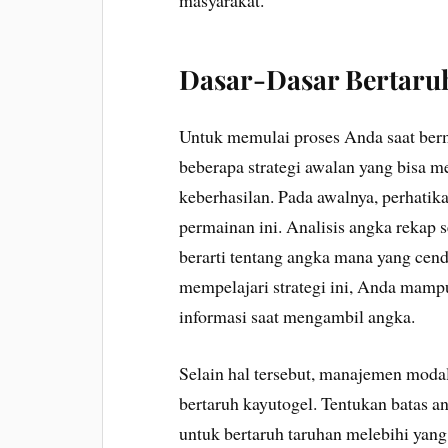
masyarakat.
Dasar-Dasar Bertaru
Untuk memulai proses Anda saat ber
beberapa strategi awalan yang bisa
keberhasilan. Pada awalnya, perhatik
permainan ini. Analisis angka reka
berarti tentang angka mana yang cen
mempelajari strategi ini, Anda mampu
informasi saat mengambil angka.
Selain hal tersebut, manajemen mod
bertaruh kayutogel. Tentukan batas an
untuk bertaruh taruhan melebihi ya