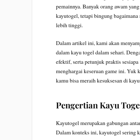
pemainnya. Banyak orang awam yang 
kayutogel, tetapi bingung bagaiman
lebih tinggi.
Dalam artikel ini, kami akan menyam
dalam kayu togel dalam sehari. Denga
efektif, serta petunjuk praktis sesi
menghargai keseruan game ini. Yuk ki
kamu bisa meraih kesuksesan di kayu
Pengertian Kayu Toge
Kayutogel merupakan gabungan antara 
Dalam konteks ini, kayutogel sering