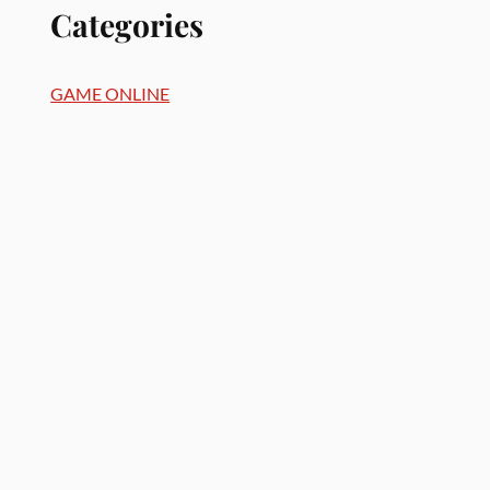
Categories
GAME ONLINE