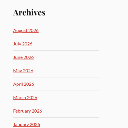
Archives
August 2026
July 2026
June 2026
May 2026
April 2026
March 2026
February 2026
January 2026