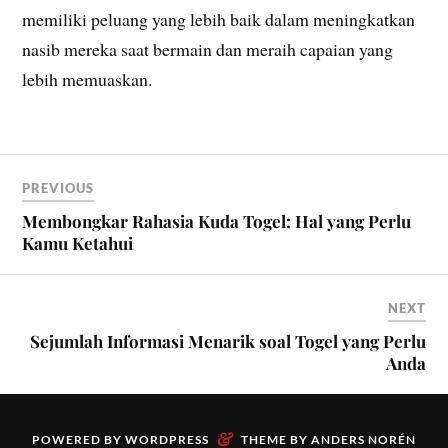
memiliki peluang yang lebih baik dalam meningkatkan
nasib mereka saat bermain dan meraih capaian yang
lebih memuaskan.
PREVIOUS
Membongkar Rahasia Kuda Togel: Hal yang Perlu
Kamu Ketahui
NEXT
Sejumlah Informasi Menarik soal Togel yang Perlu
Anda
&
POWERED BY
WORDPRESS
THEME BY
ANDERS NORÉN