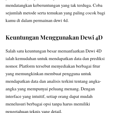
mendatangkan keberuntungan yang tak terduga. Coba
sejumlah metode serta temukan yang paling cocok bagi
kamu di dalam permainan dewi 4d.
Keuntungan Menggunakan Dewi 4D
Salah satu keuntungan besar memanfaatkan Dewi 4D
ialah kemudahan untuk mendapatkan data dan prediksi
nomor. Platform tersebut menyediakan berbagai fitur
yang memungkinkan membuat pengguna untuk
mendapatkan data dan analisis terkini tentang angka-
angka yang mempunyai peluang menang. Dengan
interface yang intuitif, setiap orang dapat mudah
menelusuri berbagai opsi tanpa harus memiliki
pengetahuan teknis yang detail.