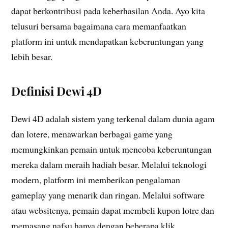
dapat berkontribusi pada keberhasilan Anda. Ayo kita
telusuri bersama bagaimana cara memanfaatkan
platform ini untuk mendapatkan keberuntungan yang
lebih besar.
Definisi Dewi 4D
Dewi 4D adalah sistem yang terkenal dalam dunia agam
dan lotere, menawarkan berbagai game yang
memungkinkan pemain untuk mencoba keberuntungan
mereka dalam meraih hadiah besar. Melalui teknologi
modern, platform ini memberikan pengalaman
gameplay yang menarik dan ringan. Melalui software
atau websitenya, pemain dapat membeli kupon lotre dan
memasang nafsu hanya dengan beberapa klik.