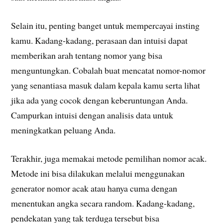
Selain itu, penting banget untuk mempercayai insting
kamu. Kadang-kadang, perasaan dan intuisi dapat
memberikan arah tentang nomor yang bisa
menguntungkan. Cobalah buat mencatat nomor-nomor
yang senantiasa masuk dalam kepala kamu serta lihat
jika ada yang cocok dengan keberuntungan Anda.
Campurkan intuisi dengan analisis data untuk
meningkatkan peluang Anda.
Terakhir, juga memakai metode pemilihan nomor acak.
Metode ini bisa dilakukan melalui menggunakan
generator nomor acak atau hanya cuma dengan
menentukan angka secara random. Kadang-kadang,
pendekatan yang tak terduga tersebut bisa