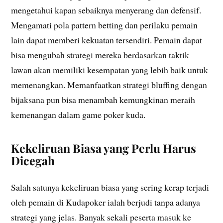
mengetahui kapan sebaiknya menyerang dan defensif.
Mengamati pola pattern betting dan perilaku pemain
lain dapat memberi kekuatan tersendiri. Pemain dapat
bisa mengubah strategi mereka berdasarkan taktik
lawan akan memiliki kesempatan yang lebih baik untuk
memenangkan. Memanfaatkan strategi bluffing dengan
bijaksana pun bisa menambah kemungkinan meraih
kemenangan dalam game poker kuda.
Kekeliruan Biasa yang Perlu Harus
Dicegah
Salah satunya kekeliruan biasa yang sering kerap terjadi
oleh pemain di Kudapoker ialah berjudi tanpa adanya
strategi yang jelas. Banyak sekali peserta masuk ke