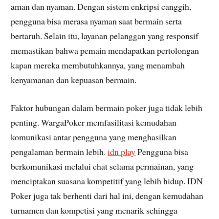
aman dan nyaman. Dengan sistem enkripsi canggih,
pengguna bisa merasa nyaman saat bermain serta
bertaruh. Selain itu, layanan pelanggan yang responsif
memastikan bahwa pemain mendapatkan pertolongan
kapan mereka membutuhkannya, yang menambah
kenyamanan dan kepuasan bermain.
Faktor hubungan dalam bermain poker juga tidak lebih
penting. WargaPoker memfasilitasi kemudahan
komunikasi antar pengguna yang menghasilkan
pengalaman bermain lebih.
idn play
Pengguna bisa
berkomunikasi melalui chat selama permainan, yang
menciptakan suasana kompetitif yang lebih hidup. IDN
Poker juga tak berhenti dari hal ini, dengan kemudahan
turnamen dan kompetisi yang menarik sehingga