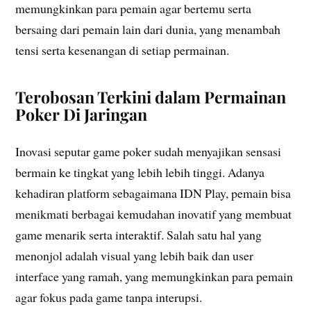
memungkinkan para pemain agar bertemu serta
bersaing dari pemain lain dari dunia, yang menambah
tensi serta kesenangan di setiap permainan.
Terobosan Terkini dalam Permainan
Poker Di Jaringan
Inovasi seputar game poker sudah menyajikan sensasi
bermain ke tingkat yang lebih lebih tinggi. Adanya
kehadiran platform sebagaimana IDN Play, pemain bisa
menikmati berbagai kemudahan inovatif yang membuat
game menarik serta interaktif. Salah satu hal yang
menonjol adalah visual yang lebih baik dan user
interface yang ramah, yang memungkinkan para pemain
agar fokus pada game tanpa interupsi.