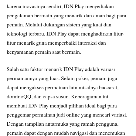
karena inovasinya sendiri, IDN Play menyediakan
pengalaman bermain yang menarik dan aman bagi para
pemain. Melalui dukungan sistem yang kuat dan
teknologi terbaru, IDN Play dapat menghadirkan fitur-
fitur menarik guna memperbaiki interaksi dan
kenyamanan pemain saat bermain.
Salah satu faktor menarik IDN Play adalah variasi
permainannya yang luas. Selain poker, pemain juga
dapat mengakses permainan lain misalnya baccarat,
dominoQQ, dan capsa susun. Keberagaman ini
membuat IDN Play menjadi pilihan ideal bagi para
penggemar permainan judi online yang mencari variasi.
Dengan tampilan antarmuka yang ramah pengguna,
pemain dapat dengan mudah navigasi dan menemukan