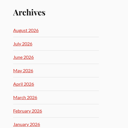
Archives
August 2026
July 2026
June 2026
May 2026
April 2026
March 2026
February 2026
January 2026