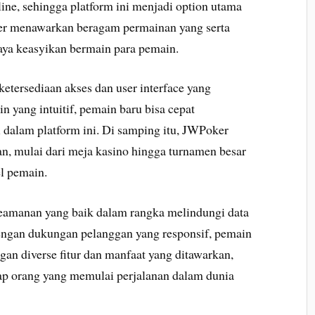
ine, sehingga platform ini menjadi option utama
er menawarkan beragam permainan yang serta
ya keasyikan bermain para pemain.
etersediaan akses dan user interface yang
n yang intuitif, pemain baru bisa cepat
dalam platform ini. Di samping itu, JWPoker
, mulai dari meja kasino hingga turnamen besar
el pemain.
 keamanan yang baik dalam rangka melindungi data
Dengan dukungan pelanggan yang responsif, pemain
an diverse fitur dan manfaat yang ditawarkan,
iap orang yang memulai perjalanan dalam dunia