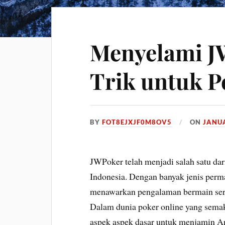
Menyelami JW
Trik untuk P
BY
FOT8EJXJF0M8OV5
ON
JANUA
JWPoker telah menjadi salah satu dar
Indonesia. Dengan banyak jenis perm
menawarkan pengalaman bermain ser
Dalam dunia poker online yang sema
aspek aspek dasar untuk menjamin 