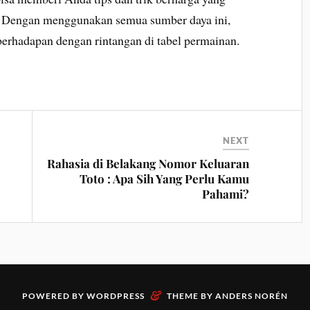
mi. Dengan menggunakan semua sumber daya ini,
erhadapan dengan rintangan di tabel permainan.
NEXT
Rahasia di Belakang Nomor Keluaran
Toto : Apa Sih Yang Perlu Kamu
Pahami?
&
POWERED BY
WORDPRESS
THEME BY
ANDERS NORÉN