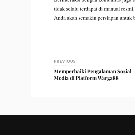
tidak selalu terdapat di manual res
Anda akan semakin persiapan untuk b
PREVIOUS
Memperbaiki Pengalaman Sosial
Media di Platform Warga88