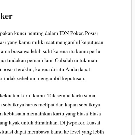
oker
akan kunci penting dalam IDN Poker. Posisi
asi yang kamu miliki saat mengambil keputusan.
ama biasanya lebih sulit karena itu kamu perlu
ui tindakan pemain lain. Cobalah untuk main
i posisi terakhir, karena di situ Anda dapat
rtindak sebelum mengambil keputusan.
 kekuatan kartu kamu. Tak semua kartu sama
an sebaiknya harus melipat dan kapan sebaiknya
am kebiasaan memainkan kartu yang biasa-biasa
yang layak untuk dimainkan. Di jwpoker, kuasai
ituasi dapat membawa kamu ke level yang lebih