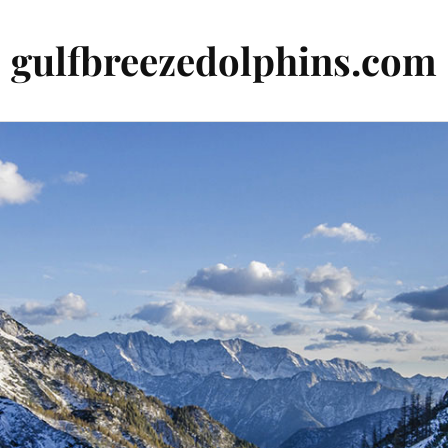
gulfbreezedolphins.com