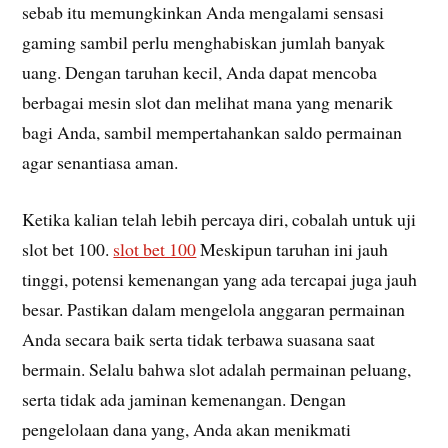
sebab itu memungkinkan Anda mengalami sensasi
gaming sambil perlu menghabiskan jumlah banyak
uang. Dengan taruhan kecil, Anda dapat mencoba
berbagai mesin slot dan melihat mana yang menarik
bagi Anda, sambil mempertahankan saldo permainan
agar senantiasa aman.
Ketika kalian telah lebih percaya diri, cobalah untuk uji
slot bet 100.
slot bet 100
Meskipun taruhan ini jauh
tinggi, potensi kemenangan yang ada tercapai juga jauh
besar. Pastikan dalam mengelola anggaran permainan
Anda secara baik serta tidak terbawa suasana saat
bermain. Selalu bahwa slot adalah permainan peluang,
serta tidak ada jaminan kemenangan. Dengan
pengelolaan dana yang, Anda akan menikmati