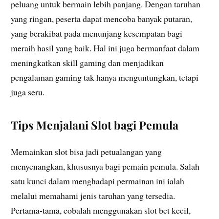
peluang untuk bermain lebih panjang. Dengan taruhan
yang ringan, peserta dapat mencoba banyak putaran,
yang berakibat pada menunjang kesempatan bagi
meraih hasil yang baik. Hal ini juga bermanfaat dalam
meningkatkan skill gaming dan menjadikan
pengalaman gaming tak hanya menguntungkan, tetapi
juga seru.
Tips Menjalani Slot bagi Pemula
Memainkan slot bisa jadi petualangan yang
menyenangkan, khususnya bagi pemain pemula. Salah
satu kunci dalam menghadapi permainan ini ialah
melalui memahami jenis taruhan yang tersedia.
Pertama-tama, cobalah menggunakan slot bet kecil,