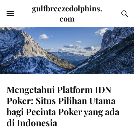
gulfbreezedolphins.
com
Mengetahui Platform IDN
Poker: Situs Pilihan Utama
bagi Pecinta Poker yang ada
di Indonesia