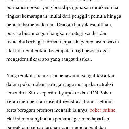
permainan poker yang bisa dipergunakan untuk semua
tingkat kemampuan, mulai dari penggila pemula hingga
pemain berpengalaman. Dengan banyaknya pilihan,
peserta bisa mengembangkan strategi sendiri dan
mencoba berbagai format tanpa ada pembatasan waktu.
Hal ini memberikan kesempatan bagi peserta agar
mengidentifikasi apa yang sangat disukai.
Yang terakhir, bonus dan penawaran yang ditawarkan
dalam poker dalam jaringan juga merupakan atraksi
tersendiri. Situs seperti rakyatpoker dan IDN Poker
kerap memberikan insentif registrasi, bonus setoran,
serta beragam promosi menarik lainnya.
poker online
Hal ini memungkinkan pemain agar mendapatkan
banyak dari setiap taruhan yang mereka buat dan