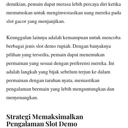
demikian, pemain dapat merasa lebih percaya diri ketika
memutuskan untuk menginvestasikan uang mereka pada
slot gacor yang menjanjikan.
Keunggulan lainnya adalah kemampuan untuk mencoba
berbagai jenis slot demo rupiah. Dengan banyaknya
pilihan yang tersedia, pemain dapat menemukan
permainan yang sesuai dengan preferensi mereka. Ini
adalah langkah yang bijak sebelum terjun ke dalam
permainan dengan taruhan nyata, memastikan
pengalaman bermain yang lebih menguntungkan dan
menyenangkan.
Strategi Memaksimalkan
Pengalaman Slot Demo