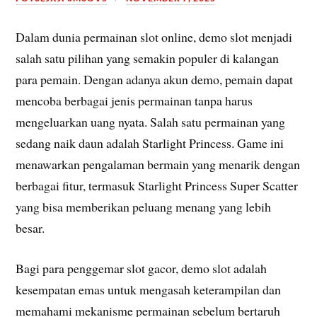
Dalam dunia permainan slot online, demo slot menjadi
salah satu pilihan yang semakin populer di kalangan
para pemain. Dengan adanya akun demo, pemain dapat
mencoba berbagai jenis permainan tanpa harus
mengeluarkan uang nyata. Salah satu permainan yang
sedang naik daun adalah Starlight Princess. Game ini
menawarkan pengalaman bermain yang menarik dengan
berbagai fitur, termasuk Starlight Princess Super Scatter
yang bisa memberikan peluang menang yang lebih
besar.
Bagi para penggemar slot gacor, demo slot adalah
kesempatan emas untuk mengasah keterampilan dan
memahami mekanisme permainan sebelum bertaruh