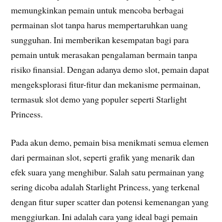
memungkinkan pemain untuk mencoba berbagai
permainan slot tanpa harus mempertaruhkan uang
sungguhan. Ini memberikan kesempatan bagi para
pemain untuk merasakan pengalaman bermain tanpa
risiko finansial. Dengan adanya demo slot, pemain dapat
mengeksplorasi fitur-fitur dan mekanisme permainan,
termasuk slot demo yang populer seperti Starlight
Princess.
Pada akun demo, pemain bisa menikmati semua elemen
dari permainan slot, seperti grafik yang menarik dan
efek suara yang menghibur. Salah satu permainan yang
sering dicoba adalah Starlight Princess, yang terkenal
dengan fitur super scatter dan potensi kemenangan yang
menggiurkan. Ini adalah cara yang ideal bagi pemain