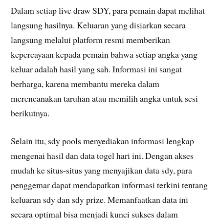
Dalam setiap live draw SDY, para pemain dapat melihat
langsung hasilnya. Keluaran yang disiarkan secara
langsung melalui platform resmi memberikan
kepercayaan kepada pemain bahwa setiap angka yang
keluar adalah hasil yang sah. Informasi ini sangat
berharga, karena membantu mereka dalam
merencanakan taruhan atau memilih angka untuk sesi
berikutnya.
Selain itu, sdy pools menyediakan informasi lengkap
mengenai hasil dan data togel hari ini. Dengan akses
mudah ke situs-situs yang menyajikan data sdy, para
penggemar dapat mendapatkan informasi terkini tentang
keluaran sdy dan sdy prize. Memanfaatkan data ini
secara optimal bisa menjadi kunci sukses dalam