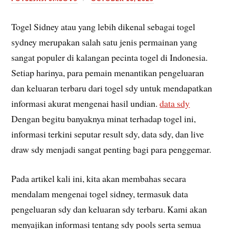
Togel Sidney atau yang lebih dikenal sebagai togel
sydney merupakan salah satu jenis permainan yang
sangat populer di kalangan pecinta togel di Indonesia.
Setiap harinya, para pemain menantikan pengeluaran
dan keluaran terbaru dari togel sdy untuk mendapatkan
informasi akurat mengenai hasil undian.
data sdy
Dengan begitu banyaknya minat terhadap togel ini,
informasi terkini seputar result sdy, data sdy, dan live
draw sdy menjadi sangat penting bagi para penggemar.
Pada artikel kali ini, kita akan membahas secara
mendalam mengenai togel sidney, termasuk data
pengeluaran sdy dan keluaran sdy terbaru. Kami akan
menyajikan informasi tentang sdy pools serta semua