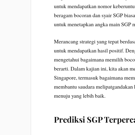
untuk mendapatkan nomor keberuntun
beragam bocoran dan syair SGP biasa 
untuk menetapkan angka main SGP m
Merancang strategi yang tepat berdasar
untuk mendapatkan hasil positif. D
mengetahui bagaimana memilih bocor
berarti. Dalam kajian ini, kita akan 
Singapore, termasuk bagaimana mem
membantu saudara melipatgandakan 
menuju yang lebih baik.
Prediksi SGP Terperc