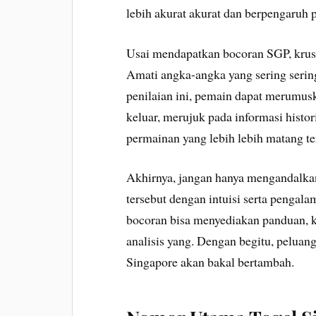
lebih akurat akurat dan berpengaruh
Usai mendapatkan bocoran SGP, krusia
Amati angka-angka yang sering seri
penilaian ini, pemain dapat merumus
keluar, merujuk pada informasi histor
permainan yang lebih lebih matang te
Akhirnya, jangan hanya mengandalka
tersebut dengan intuisi serta pengal
bocoran bisa menyediakan panduan, k
analisis yang. Dengan begitu, peluan
Singapore akan bakal bertambah.