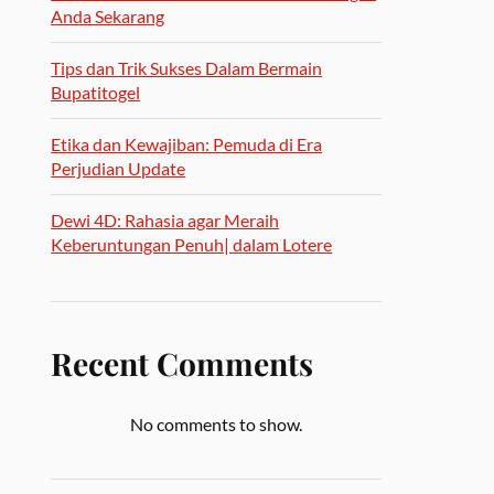
Anda Sekarang
Tips dan Trik Sukses Dalam Bermain
Bupatitogel
Etika dan Kewajiban: Pemuda di Era
Perjudian Update
Dewi 4D: Rahasia agar Meraih
Keberuntungan Penuh| dalam Lotere
Recent Comments
No comments to show.