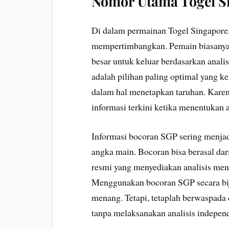
Nomor Utama Togel S
Di dalam permainan Togel Singapore
mempertimbangkan. Pemain biasanya
besar untuk keluar berdasarkan analis
adalah pilihan paling optimal yang 
dalam hal menetapkan taruhan. Karen
informasi terkini ketika menentukan 
Informasi bocoran SGP sering menja
angka main. Bocoran bisa berasal dar
resmi yang menyediakan analisis mend
Menggunakan bocoran SGP secara bij
menang. Tetapi, tetaplah berwaspada
tanpa melaksanakan analisis indepen