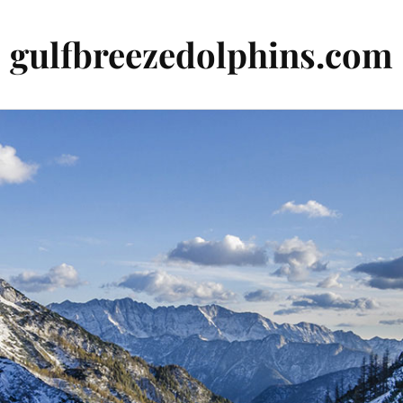
gulfbreezedolphins.com