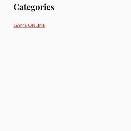
Categories
GAME ONLINE