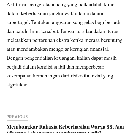
Akhirnya, pengelolaan uang yang baik adalah kunci
dalam keberhasilan jangka waktu lama dalam
supertogel. Tentukan anggaran yang jelas bagi berjudi
dan patuhi limit tersebut. Jangan tersilau dalam terus
meletakkan pertaruhan ekstra ketika merasa beruntung
atau mendambakan mengejar kerugian finansial.
Dengan pengendalian keuangan, kalian dapat masih
berjudi dalam kondisi stabil dan memperbesar
kesempatan kemenangan dari risiko finansial yang
signifikan.
PREVIOUS
Membongkar Rahasia Keberhasilan Warga 88: Apa