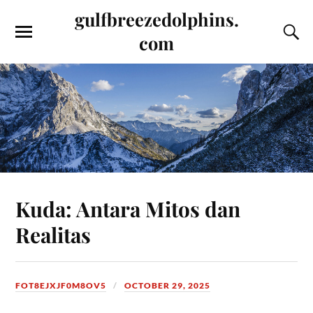
gulfbreezedolphins.
com
Kuda: Antara Mitos dan
Realitas
FOT8EJXJF0M8OV5
OCTOBER 29, 2025