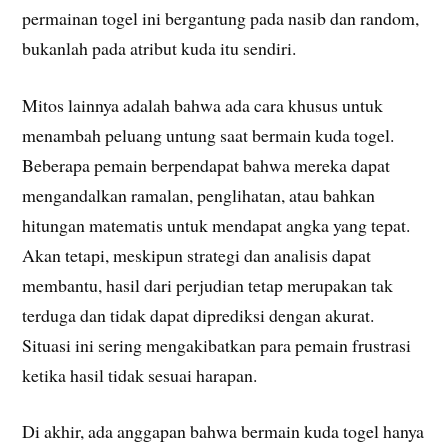
permainan togel ini bergantung pada nasib dan random,
bukanlah pada atribut kuda itu sendiri.
Mitos lainnya adalah bahwa ada cara khusus untuk
menambah peluang untung saat bermain kuda togel.
Beberapa pemain berpendapat bahwa mereka dapat
mengandalkan ramalan, penglihatan, atau bahkan
hitungan matematis untuk mendapat angka yang tepat.
Akan tetapi, meskipun strategi dan analisis dapat
membantu, hasil dari perjudian tetap merupakan tak
terduga dan tidak dapat diprediksi dengan akurat.
Situasi ini sering mengakibatkan para pemain frustrasi
ketika hasil tidak sesuai harapan.
Di akhir, ada anggapan bahwa bermain kuda togel hanya