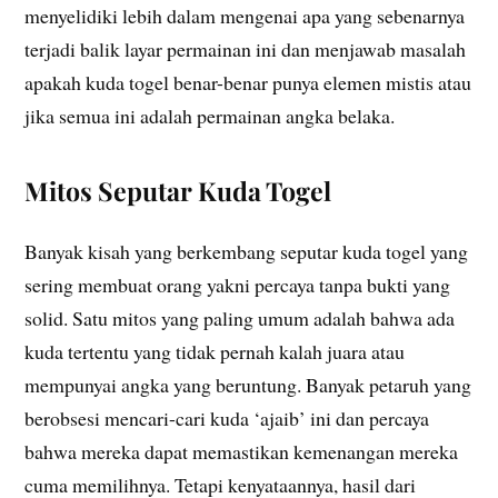
menyelidiki lebih dalam mengenai apa yang sebenarnya
terjadi balik layar permainan ini dan menjawab masalah
apakah kuda togel benar-benar punya elemen mistis atau
jika semua ini adalah permainan angka belaka.
Mitos Seputar Kuda Togel
Banyak kisah yang berkembang seputar kuda togel yang
sering membuat orang yakni percaya tanpa bukti yang
solid. Satu mitos yang paling umum adalah bahwa ada
kuda tertentu yang tidak pernah kalah juara atau
mempunyai angka yang beruntung. Banyak petaruh yang
berobsesi mencari-cari kuda ‘ajaib’ ini dan percaya
bahwa mereka dapat memastikan kemenangan mereka
cuma memilihnya. Tetapi kenyataannya, hasil dari