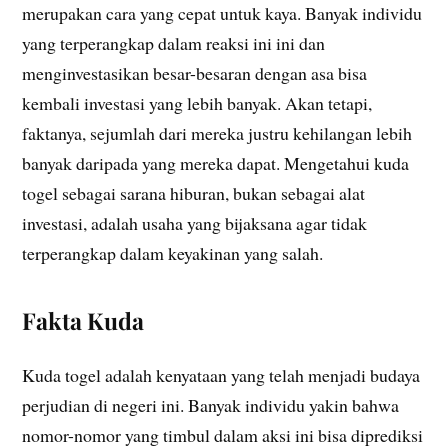
merupakan cara yang cepat untuk kaya. Banyak individu
yang terperangkap dalam reaksi ini ini dan
menginvestasikan besar-besaran dengan asa bisa
kembali investasi yang lebih banyak. Akan tetapi,
faktanya, sejumlah dari mereka justru kehilangan lebih
banyak daripada yang mereka dapat. Mengetahui kuda
togel sebagai sarana hiburan, bukan sebagai alat
investasi, adalah usaha yang bijaksana agar tidak
terperangkap dalam keyakinan yang salah.
Fakta Kuda
Kuda togel adalah kenyataan yang telah menjadi budaya
perjudian di negeri ini. Banyak individu yakin bahwa
nomor-nomor yang timbul dalam aksi ini bisa diprediksi