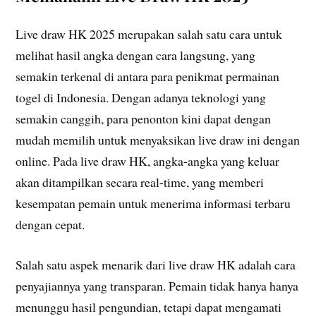
Live draw HK 2025 merupakan salah satu cara untuk
melihat hasil angka dengan cara langsung, yang
semakin terkenal di antara para penikmat permainan
togel di Indonesia. Dengan adanya teknologi yang
semakin canggih, para penonton kini dapat dengan
mudah memilih untuk menyaksikan live draw ini dengan
online. Pada live draw HK, angka-angka yang keluar
akan ditampilkan secara real-time, yang memberi
kesempatan pemain untuk menerima informasi terbaru
dengan cepat.
Salah satu aspek menarik dari live draw HK adalah cara
penyajiannya yang transparan. Pemain tidak hanya hanya
menunggu hasil pengundian, tetapi dapat mengamati