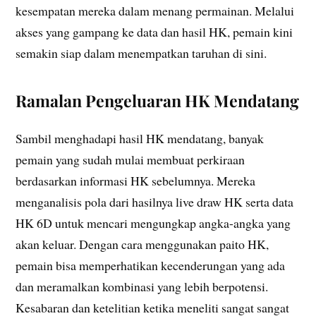
kesempatan mereka dalam menang permainan. Melalui
akses yang gampang ke data dan hasil HK, pemain kini
semakin siap dalam menempatkan taruhan di sini.
Ramalan Pengeluaran HK Mendatang
Sambil menghadapi hasil HK mendatang, banyak
pemain yang sudah mulai membuat perkiraan
berdasarkan informasi HK sebelumnya. Mereka
menganalisis pola dari hasilnya live draw HK serta data
HK 6D untuk mencari mengungkap angka-angka yang
akan keluar. Dengan cara menggunakan paito HK,
pemain bisa memperhatikan kecenderungan yang ada
dan meramalkan kombinasi yang lebih berpotensi.
Kesabaran dan ketelitian ketika meneliti sangat sangat