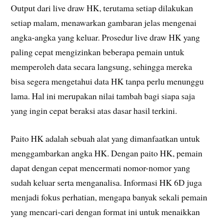
Output dari live draw HK, terutama setiap dilakukan
setiap malam, menawarkan gambaran jelas mengenai
angka-angka yang keluar. Prosedur live draw HK yang
paling cepat mengizinkan beberapa pemain untuk
memperoleh data secara langsung, sehingga mereka
bisa segera mengetahui data HK tanpa perlu menunggu
lama. Hal ini merupakan nilai tambah bagi siapa saja
yang ingin cepat beraksi atas dasar hasil terkini.
Paito HK adalah sebuah alat yang dimanfaatkan untuk
menggambarkan angka HK. Dengan paito HK, pemain
dapat dengan cepat mencermati nomor-nomor yang
sudah keluar serta menganalisa. Informasi HK 6D juga
menjadi fokus perhatian, mengapa banyak sekali pemain
yang mencari-cari dengan format ini untuk menaikkan