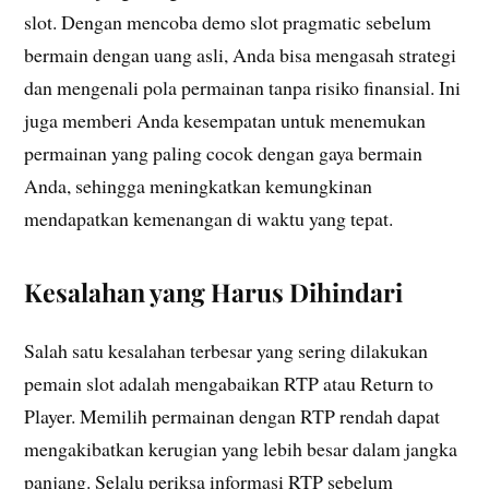
slot. Dengan mencoba demo slot pragmatic sebelum
bermain dengan uang asli, Anda bisa mengasah strategi
dan mengenali pola permainan tanpa risiko finansial. Ini
juga memberi Anda kesempatan untuk menemukan
permainan yang paling cocok dengan gaya bermain
Anda, sehingga meningkatkan kemungkinan
mendapatkan kemenangan di waktu yang tepat.
Kesalahan yang Harus Dihindari
Salah satu kesalahan terbesar yang sering dilakukan
pemain slot adalah mengabaikan RTP atau Return to
Player. Memilih permainan dengan RTP rendah dapat
mengakibatkan kerugian yang lebih besar dalam jangka
panjang. Selalu periksa informasi RTP sebelum