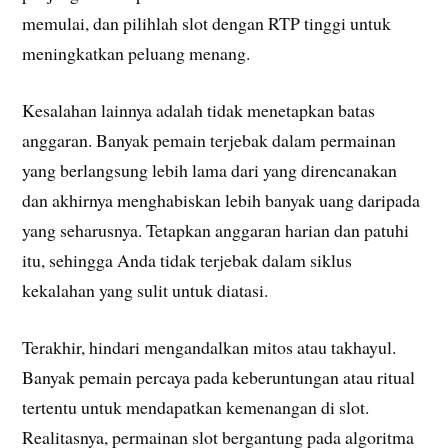
memulai, dan pilihlah slot dengan RTP tinggi untuk
meningkatkan peluang menang.
Kesalahan lainnya adalah tidak menetapkan batas
anggaran. Banyak pemain terjebak dalam permainan
yang berlangsung lebih lama dari yang direncanakan
dan akhirnya menghabiskan lebih banyak uang daripada
yang seharusnya. Tetapkan anggaran harian dan patuhi
itu, sehingga Anda tidak terjebak dalam siklus
kekalahan yang sulit untuk diatasi.
Terakhir, hindari mengandalkan mitos atau takhayul.
Banyak pemain percaya pada keberuntungan atau ritual
tertentu untuk mendapatkan kemenangan di slot.
Realitasnya, permainan slot bergantung pada algoritma