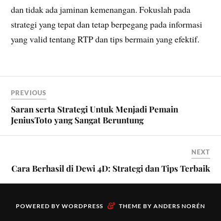
dan tidak ada jaminan kemenangan. Fokuslah pada
strategi yang tepat dan tetap berpegang pada informasi
yang valid tentang RTP dan tips bermain yang efektif.
PREVIOUS
Saran serta Strategi Untuk Menjadi Pemain
JeniusToto yang Sangat Beruntung
NEXT
Cara Berhasil di Dewi 4D: Strategi dan Tips Terbaik
&
POWERED BY
WORDPRESS
THEME BY
ANDERS NORÉN