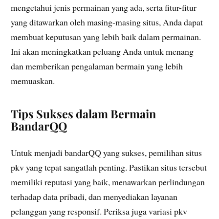
mengetahui jenis permainan yang ada, serta fitur-fitur
yang ditawarkan oleh masing-masing situs, Anda dapat
membuat keputusan yang lebih baik dalam permainan.
Ini akan meningkatkan peluang Anda untuk menang
dan memberikan pengalaman bermain yang lebih
memuaskan.
Tips Sukses dalam Bermain
BandarQQ
Untuk menjadi bandarQQ yang sukses, pemilihan situs
pkv yang tepat sangatlah penting. Pastikan situs tersebut
memiliki reputasi yang baik, menawarkan perlindungan
terhadap data pribadi, dan menyediakan layanan
pelanggan yang responsif. Periksa juga variasi pkv