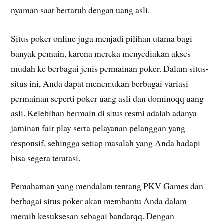
nyaman saat bertaruh dengan uang asli.
Situs poker online juga menjadi pilihan utama bagi
banyak pemain, karena mereka menyediakan akses
mudah ke berbagai jenis permainan poker. Dalam situs-
situs ini, Anda dapat menemukan berbagai variasi
permainan seperti poker uang asli dan dominoqq uang
asli. Kelebihan bermain di situs resmi adalah adanya
jaminan fair play serta pelayanan pelanggan yang
responsif, sehingga setiap masalah yang Anda hadapi
bisa segera teratasi.
Pemahaman yang mendalam tentang PKV Games dan
berbagai situs poker akan membantu Anda dalam
meraih kesuksesan sebagai bandarqq. Dengan