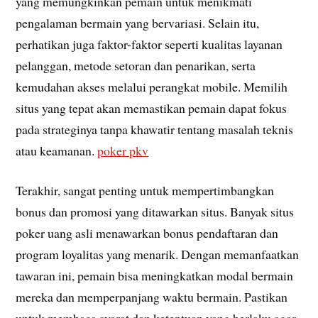
yang memungkinkan pemain untuk menikmati
pengalaman bermain yang bervariasi. Selain itu,
perhatikan juga faktor-faktor seperti kualitas layanan
pelanggan, metode setoran dan penarikan, serta
kemudahan akses melalui perangkat mobile. Memilih
situs yang tepat akan memastikan pemain dapat fokus
pada strateginya tanpa khawatir tentang masalah teknis
atau keamanan.
poker pkv
Terakhir, sangat penting untuk mempertimbangkan
bonus dan promosi yang ditawarkan situs. Banyak situs
poker uang asli menawarkan bonus pendaftaran dan
program loyalitas yang menarik. Dengan memanfaatkan
tawaran ini, pemain bisa meningkatkan modal bermain
mereka dan memperpanjang waktu bermain. Pastikan