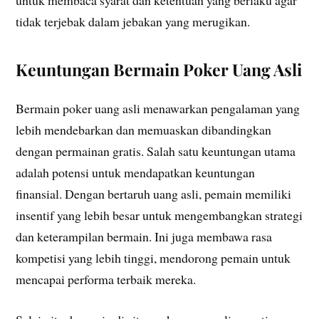
untuk membaca syarat dan ketentuan yang berlaku agar
tidak terjebak dalam jebakan yang merugikan.
Keuntungan Bermain Poker Uang Asli
Bermain poker uang asli menawarkan pengalaman yang
lebih mendebarkan dan memuaskan dibandingkan
dengan permainan gratis. Salah satu keuntungan utama
adalah potensi untuk mendapatkan keuntungan
finansial. Dengan bertaruh uang asli, pemain memiliki
insentif yang lebih besar untuk mengembangkan strategi
dan keterampilan bermain. Ini juga membawa rasa
kompetisi yang lebih tinggi, mendorong pemain untuk
mencapai performa terbaik mereka.