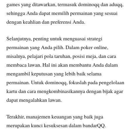
games yang ditawarkan, termasuk dominoqq dan aduqq,
sehingga Anda dapat memilih permainan yang sesuai
dengan keahlian dan preferensi Anda.
Selanjutnya, penting untuk menguasai strategi
permainan yang Anda pilih. Dalam poker online,
misalnya, pelajari pola taruhan, posisi meja, dan cara
membaca lawan. Hal ini akan membantu Anda dalam
mengambil keputusan yang lebih baik selama
permainan. Untuk dominoqq, fokuslah pada pengelolaan
kartu dan cara mengkombinasikannya dengan bijak agar
dapat mengalahkan lawan.
Terakhir, manajemen keuangan yang baik juga
merupakan kunci kesuksesan dalam bandarQQ.