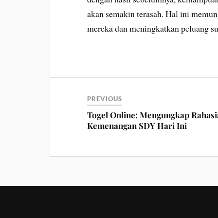
akan semakin terasah. Hal ini memun
mereka dan meningkatkan peluang suks
PREVIOUS
Togel Online: Mengungkap Rahasi
Kemenangan SDY Hari Ini