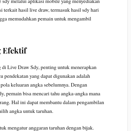
e sdy melalui aplikasi mobile yang menyediakan
erkait hasil live draw, termasuk hasil sdy hari
ehingga memudahkan pemain untuk mengambil
 Efektif
di Live Draw Sdy, penting untuk menerapkan
satu pendekatan yang dapat digunakan adalah
pola keluaran angka sebelumnya. Dengan
Sdy, pemain bisa mencari tahu angka-angka mana
arang. Hal ini dapat membantu dalam pengambilan
ilih angka untuk taruhan.
ntuk mengatur anggaran taruhan dengan bijak.