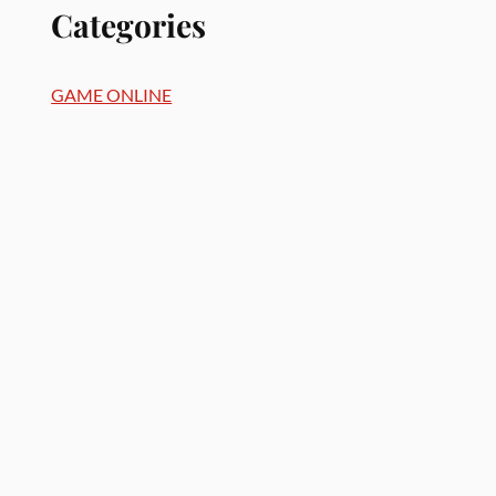
Categories
GAME ONLINE