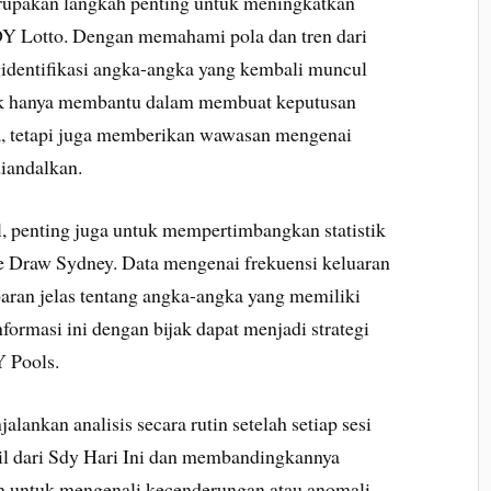
rupakan langkah penting untuk meningkatkan
Y Lotto. Dengan memahami pola dan tren dari
identifikasi angka-angka yang kembali muncul
idak hanya membantu dalam membuat keputusan
a, tetapi juga memberikan wawasan mengenai
iandalkan.
l, penting juga untuk mempertimbangkan statistik
ve Draw Sydney. Data mengenai frekuensi keluaran
ran jelas tentang angka-angka yang memiliki
formasi ini dengan bijak dapat menjadi strategi
Y Pools.
lankan analisis secara rutin setelah setiap sesi
il dari Sdy Hari Ini dan membandingkannya
 untuk mengenali kecenderungan atau anomali