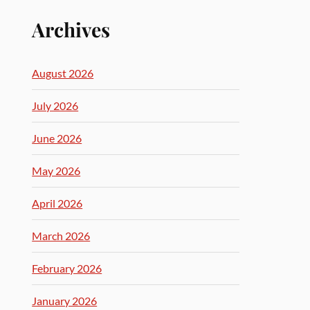
Archives
August 2026
July 2026
June 2026
May 2026
April 2026
March 2026
February 2026
January 2026