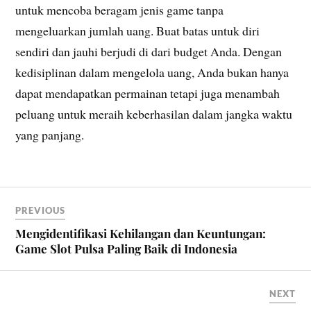
untuk mencoba beragam jenis game tanpa
mengeluarkan jumlah uang. Buat batas untuk diri
sendiri dan jauhi berjudi di dari budget Anda. Dengan
kedisiplinan dalam mengelola uang, Anda bukan hanya
dapat mendapatkan permainan tetapi juga menambah
peluang untuk meraih keberhasilan dalam jangka waktu
yang panjang.
PREVIOUS
Mengidentifikasi Kehilangan dan Keuntungan:
Game Slot Pulsa Paling Baik di Indonesia
NEXT