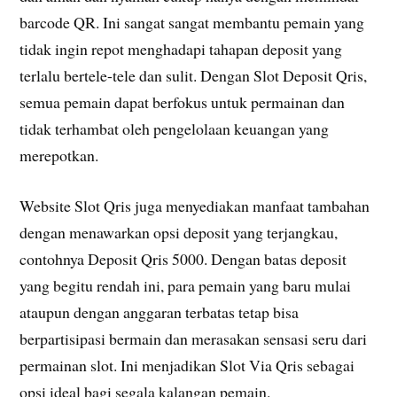
barcode QR. Ini sangat sangat membantu pemain yang
tidak ingin repot menghadapi tahapan deposit yang
terlalu bertele-tele dan sulit. Dengan Slot Deposit Qris,
semua pemain dapat berfokus untuk permainan dan
tidak terhambat oleh pengelolaan keuangan yang
merepotkan.
Website Slot Qris juga menyediakan manfaat tambahan
dengan menawarkan opsi deposit yang terjangkau,
contohnya Deposit Qris 5000. Dengan batas deposit
yang begitu rendah ini, para pemain yang baru mulai
ataupun dengan anggaran terbatas tetap bisa
berpartisipasi bermain dan merasakan sensasi seru dari
permainan slot. Ini menjadikan Slot Via Qris sebagai
opsi ideal bagi segala kalangan pemain.