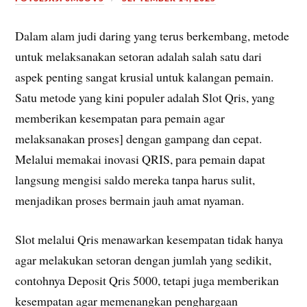
Dalam alam judi daring yang terus berkembang, metode
untuk melaksanakan setoran adalah salah satu dari
aspek penting sangat krusial untuk kalangan pemain.
Satu metode yang kini populer adalah Slot Qris, yang
memberikan kesempatan para pemain agar
melaksanakan proses] dengan gampang dan cepat.
Melalui memakai inovasi QRIS, para pemain dapat
langsung mengisi saldo mereka tanpa harus sulit,
menjadikan proses bermain jauh amat nyaman.
Slot melalui Qris menawarkan kesempatan tidak hanya
agar melakukan setoran dengan jumlah yang sedikit,
contohnya Deposit Qris 5000, tetapi juga memberikan
kesempatan agar memenangkan penghargaan