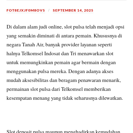
FOT8EJXJF0M8OV5
SEPTEMBER 14, 2025
Di dalam alam judi online, slot pulsa telah menjadi opsi
yang semakin diminati di antara pemain. Khususnya di
negara Tanah Air, banyak provider layanan seperti
halnya Telkomsel Indosat dan Tri menawarkan slot
untuk memungkinkan pemain agar bermain dengan
menggunakan pulsa mereka. Dengan adanya akses
mudah aksesibilitas dan beragam penawaran menarik,
permainan slot pulsa dari Telkomsel memberikan
kesempatan menang yang tidak seharusnya dilewatkan.
Slot deposit pulsa maupun menghadirkan kemudahan