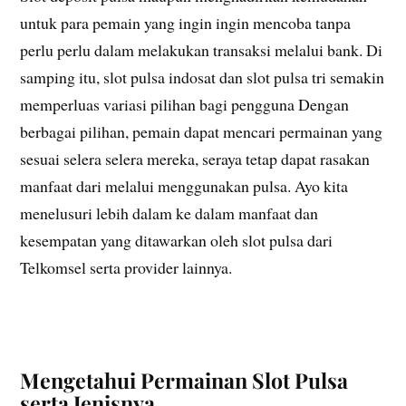
untuk para pemain yang ingin ingin mencoba tanpa
perlu perlu dalam melakukan transaksi melalui bank. Di
samping itu, slot pulsa indosat dan slot pulsa tri semakin
memperluas variasi pilihan bagi pengguna Dengan
berbagai pilihan, pemain dapat mencari permainan yang
sesuai selera selera mereka, seraya tetap dapat rasakan
manfaat dari melalui menggunakan pulsa. Ayo kita
menelusuri lebih dalam ke dalam manfaat dan
kesempatan yang ditawarkan oleh slot pulsa dari
Telkomsel serta provider lainnya.
Mengetahui Permainan Slot Pulsa
serta Jenisnya