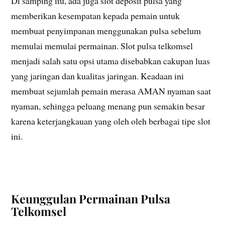
Di samping itu, ada juga slot deposit pulsa yang
memberikan kesempatan kepada pemain untuk
membuat penyimpanan menggunakan pulsa sebelum
memulai memulai permainan. Slot pulsa telkomsel
menjadi salah satu opsi utama disebabkan cakupan luas
yang jaringan dan kualitas jaringan. Keadaan ini
membuat sejumlah pemain merasa AMAN nyaman saat
nyaman, sehingga peluang menang pun semakin besar
karena keterjangkauan yang oleh oleh berbagai tipe slot
ini.
Keunggulan Permainan Pulsa
Telkomsel