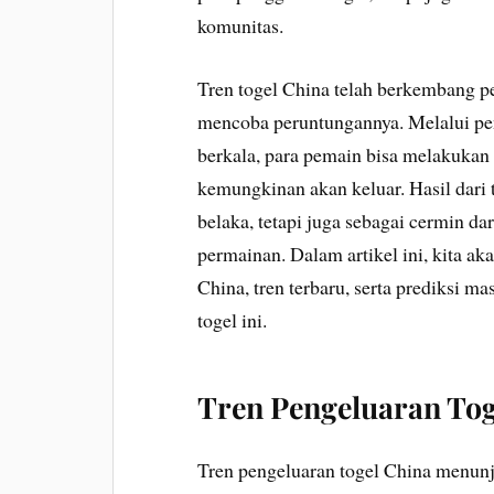
komunitas.
Tren togel China telah berkembang p
mencoba peruntungannya. Melalui pe
berkala, para pemain bisa melakukan
kemungkinan akan keluar. Hasil dari t
belaka, tetapi juga sebagai cermin d
permainan. Dalam artikel ini, kita a
China, tren terbaru, serta prediksi 
togel ini.
Tren Pengeluaran Tog
Tren pengeluaran togel China menun