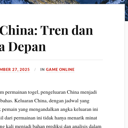
China: Tren dan
sa Depan
MBER 27, 2025
IN
GAME ONLINE
am permainan togel, pengeluaran China menjadi
dibahas. Keluaran China, dengan jadwal yang
ak pemain yang mengandalkan angka keluaran ini
l dari permainan ini tidak hanya menarik minat
ing kali menjadi bahan prediksi dan analisis dalam