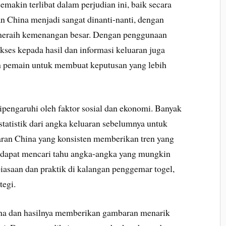
emakin terlibat dalam perjudian ini, baik secara
n China menjadi sangat dinanti-nanti, dengan
meraih kemenangan besar. Dengan penggunaan
akses kepada hasil dan informasi keluaran juga
 pemain untuk membuat keputusan yang lebih
dipengaruhi oleh faktor sosial dan ekonomi. Banyak
tatistik dari angka keluaran sebelumnya untuk
ran China yang konsisten memberikan tren yang
in dapat mencari tahu angka-angka yang mungkin
iasaan dan praktik di kalangan penggemar togel,
tegi.
ina dan hasilnya memberikan gambaran menarik