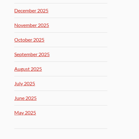
December 2025
November 2025
October 2025
September 2025
August 2025
July 2025
June 2025
May 2025