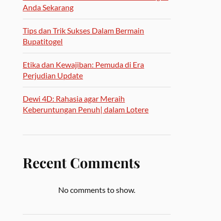
Anda Sekarang
Tips dan Trik Sukses Dalam Bermain
Bupatitogel
Etika dan Kewajiban: Pemuda di Era
Perjudian Update
Dewi 4D: Rahasia agar Meraih
Keberuntungan Penuh| dalam Lotere
Recent Comments
No comments to show.