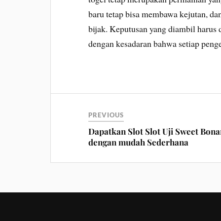
baru tetap bisa membawa kejutan, da
bijak. Keputusan yang diambil harus d
dengan kesadaran bahwa setiap penge
PREVIOUS
Dapatkan Slot Slot Uji Sweet Bon
dengan mudah Sederhana