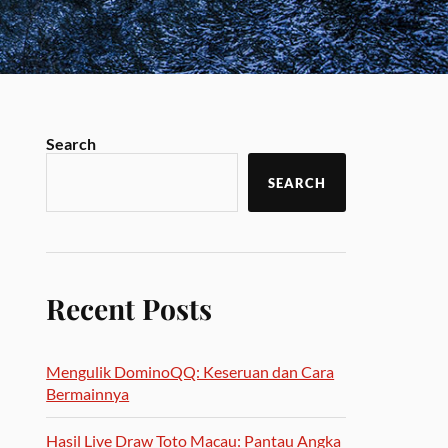
Search
SEARCH
Recent Posts
Mengulik DominoQQ: Keseruan dan Cara
Bermainnya
Hasil Live Draw Toto Macau: Pantau Angka