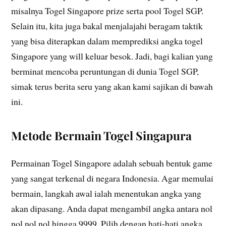
misalnya Togel Singapore prize serta pool Togel SGP.
Selain itu, kita juga bakal menjalajahi beragam taktik
yang bisa diterapkan dalam memprediksi angka togel
Singapore yang will keluar besok. Jadi, bagi kalian yang
berminat mencoba peruntungan di dunia Togel SGP,
simak terus berita seru yang akan kami sajikan di bawah
ini.
Metode Bermain Togel Singapura
Permainan Togel Singapore adalah sebuah bentuk game
yang sangat terkenal di negara Indonesia. Agar memulai
bermain, langkah awal ialah menentukan angka yang
akan dipasang. Anda dapat mengambil angka antara nol
nol nol nol hingga 9999. Pilih dengan hati-hati angka