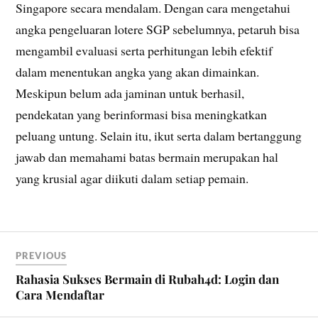
Singapore secara mendalam. Dengan cara mengetahui
angka pengeluaran lotere SGP sebelumnya, petaruh bisa
mengambil evaluasi serta perhitungan lebih efektif
dalam menentukan angka yang akan dimainkan.
Meskipun belum ada jaminan untuk berhasil,
pendekatan yang berinformasi bisa meningkatkan
peluang untung. Selain itu, ikut serta dalam bertanggung
jawab dan memahami batas bermain merupakan hal
yang krusial agar diikuti dalam setiap pemain.
PREVIOUS
Rahasia Sukses Bermain di Rubah4d: Login dan
Cara Mendaftar