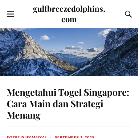
gulfbreezedolphins.
com
Mengetahui Togel Singapore:
Cara Main dan Strategi
Menang
FOT8EJXJF0M8OV5
SEPTEMBER 1, 2025