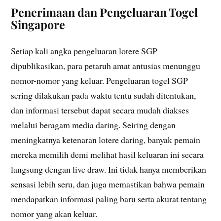
Penerimaan dan Pengeluaran Togel
Singapore
Setiap kali angka pengeluaran lotere SGP
dipublikasikan, para petaruh amat antusias menunggu
nomor-nomor yang keluar. Pengeluaran togel SGP
sering dilakukan pada waktu tentu sudah ditentukan,
dan informasi tersebut dapat secara mudah diakses
melalui beragam media daring. Seiring dengan
meningkatnya ketenaran lotere daring, banyak pemain
mereka memilih demi melihat hasil keluaran ini secara
langsung dengan live draw. Ini tidak hanya memberikan
sensasi lebih seru, dan juga memastikan bahwa pemain
mendapatkan informasi paling baru serta akurat tentang
nomor yang akan keluar.