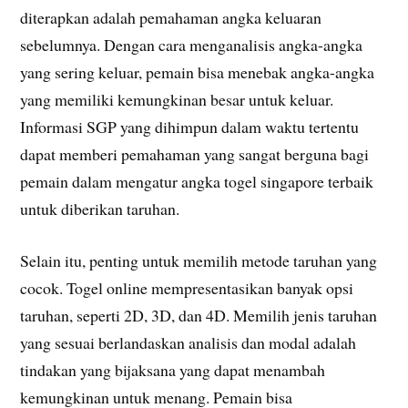
diterapkan adalah pemahaman angka keluaran
sebelumnya. Dengan cara menganalisis angka-angka
yang sering keluar, pemain bisa menebak angka-angka
yang memiliki kemungkinan besar untuk keluar.
Informasi SGP yang dihimpun dalam waktu tertentu
dapat memberi pemahaman yang sangat berguna bagi
pemain dalam mengatur angka togel singapore terbaik
untuk diberikan taruhan.
Selain itu, penting untuk memilih metode taruhan yang
cocok. Togel online mempresentasikan banyak opsi
taruhan, seperti 2D, 3D, dan 4D. Memilih jenis taruhan
yang sesuai berlandaskan analisis dan modal adalah
tindakan yang bijaksana yang dapat menambah
kemungkinan untuk menang. Pemain bisa