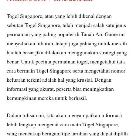
Togel Singapore, atau yang lebih dikenal dengan
sebutan Togel Singapore, telah menjadi salah satu jenis
permainan yang paling populer di Tanah Air. Game ini
menyediakan hiburan, tetapi juga peluang untuk meraih
hadiah besar jika dilakukan menggunakan strategi yang
benar. Untuk pecinta permainan togel, mengetahui tata
cara bermain Togel Singapore serta mengetahui nomor
keluaran terkini adalah hal yang krusial. Dengan
informasi yang akurat, peserta bisa meningkatkan
kemungkinan mereka untuk berhasil.
Dalam tulisan ini, kita akan menyampaikan informasi
lebih lengkap mengenai cara main Togel Singapore,
yang mencakup beragam tipe taruhan yang dapat dipilih