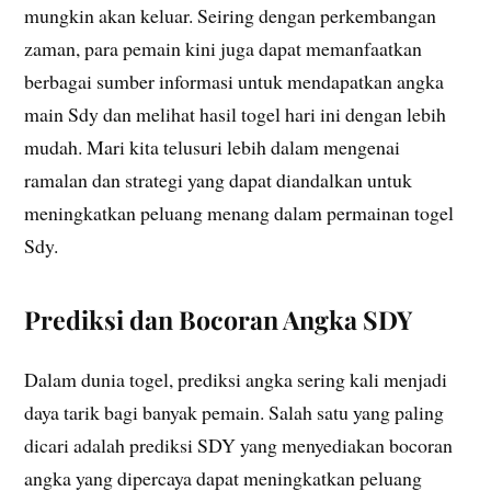
mungkin akan keluar. Seiring dengan perkembangan
zaman, para pemain kini juga dapat memanfaatkan
berbagai sumber informasi untuk mendapatkan angka
main Sdy dan melihat hasil togel hari ini dengan lebih
mudah. Mari kita telusuri lebih dalam mengenai
ramalan dan strategi yang dapat diandalkan untuk
meningkatkan peluang menang dalam permainan togel
Sdy.
Prediksi dan Bocoran Angka SDY
Dalam dunia togel, prediksi angka sering kali menjadi
daya tarik bagi banyak pemain. Salah satu yang paling
dicari adalah prediksi SDY yang menyediakan bocoran
angka yang dipercaya dapat meningkatkan peluang