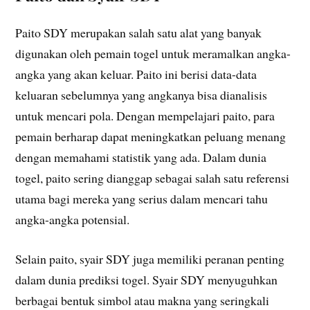
Paito SDY merupakan salah satu alat yang banyak
digunakan oleh pemain togel untuk meramalkan angka-
angka yang akan keluar. Paito ini berisi data-data
keluaran sebelumnya yang angkanya bisa dianalisis
untuk mencari pola. Dengan mempelajari paito, para
pemain berharap dapat meningkatkan peluang menang
dengan memahami statistik yang ada. Dalam dunia
togel, paito sering dianggap sebagai salah satu referensi
utama bagi mereka yang serius dalam mencari tahu
angka-angka potensial.
Selain paito, syair SDY juga memiliki peranan penting
dalam dunia prediksi togel. Syair SDY menyuguhkan
berbagai bentuk simbol atau makna yang seringkali