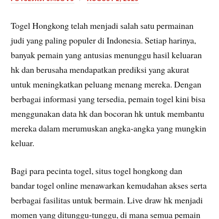
Togel Hongkong telah menjadi salah satu permainan
judi yang paling populer di Indonesia. Setiap harinya,
banyak pemain yang antusias menunggu hasil keluaran
hk dan berusaha mendapatkan prediksi yang akurat
untuk meningkatkan peluang menang mereka. Dengan
berbagai informasi yang tersedia, pemain togel kini bisa
menggunakan data hk dan bocoran hk untuk membantu
mereka dalam merumuskan angka-angka yang mungkin
keluar.
Bagi para pecinta togel, situs togel hongkong dan
bandar togel online menawarkan kemudahan akses serta
berbagai fasilitas untuk bermain. Live draw hk menjadi
momen yang ditunggu-tunggu, di mana semua pemain