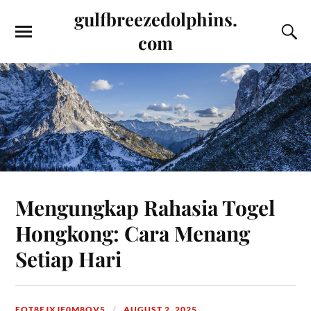
gulfbreezedolphins.
com
Mengungkap Rahasia Togel
Hongkong: Cara Menang
Setiap Hari
FOT8EJXJF0M8OV5
AUGUST 2, 2025