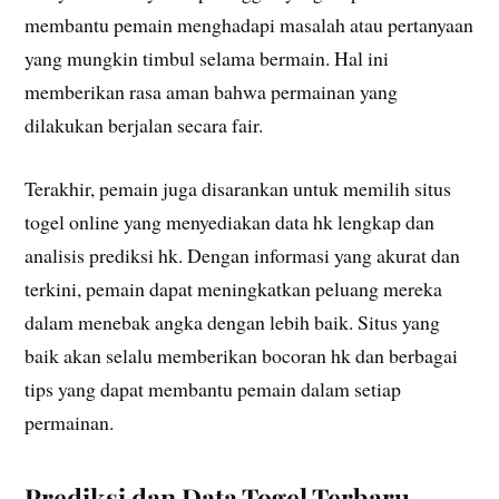
membantu pemain menghadapi masalah atau pertanyaan
yang mungkin timbul selama bermain. Hal ini
memberikan rasa aman bahwa permainan yang
dilakukan berjalan secara fair.
Terakhir, pemain juga disarankan untuk memilih situs
togel online yang menyediakan data hk lengkap dan
analisis prediksi hk. Dengan informasi yang akurat dan
terkini, pemain dapat meningkatkan peluang mereka
dalam menebak angka dengan lebih baik. Situs yang
baik akan selalu memberikan bocoran hk dan berbagai
tips yang dapat membantu pemain dalam setiap
permainan.
Prediksi dan Data Togel Terbaru