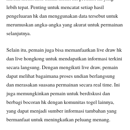
lebih tepat. Penting untuk mencatat setiap hasil
pengeluaran hk dan menggunakan data tersebut untuk
merumuskan angka-angka yang akurat untuk permainan
selanjutnya.
Selain itu, pemain juga bisa memanfaatkan live draw hk
dan live hongkong untuk mendapatkan informasi terkini
secara langsung. Dengan mengikuti live draw, pemain
dapat melihat bagaimana proses undian berlangsung
dan merasakan suasana permainan secara real time. Ini
juga memungkinkan pemain untuk berdiskusi dan
berbagi bocoran hk dengan komunitas togel lainnya,
yang dapat menjadi sumber informasi tambahan yang
bermanfaat untuk meningkatkan peluang menang.