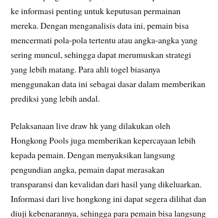
ke informasi penting untuk keputusan permainan
mereka. Dengan menganalisis data ini, pemain bisa
mencermati pola-pola tertentu atau angka-angka yang
sering muncul, sehingga dapat merumuskan strategi
yang lebih matang. Para ahli togel biasanya
menggunakan data ini sebagai dasar dalam memberikan
prediksi yang lebih andal.
Pelaksanaan live draw hk yang dilakukan oleh
Hongkong Pools juga memberikan kepercayaan lebih
kepada pemain. Dengan menyaksikan langsung
pengundian angka, pemain dapat merasakan
transparansi dan kevalidan dari hasil yang dikeluarkan.
Informasi dari live hongkong ini dapat segera dilihat dan
diuji kebenarannya, sehingga para pemain bisa langsung