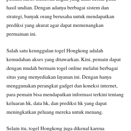
hasil undian. Dengan adanya berbagai sistem dan
strategi, banyak orang berusaha untuk mendapatkan
prediksi yang akurat agar dapat memenangkan
permainan ini.
Salah satu keunggulan togel Hongkong adalah
kemudahan akses yang ditawarkan. Kini, pemain dapat
dengan mudah bermain togel online melalui berbagai
situs yang menyediakan layanan ini. Dengan hanya
menggunakan perangkat gadget dan koneksi internet,
para pemain bisa mendapatkan informasi terkini tentang
keluaran hk, data hk, dan prediksi hk yang dapat
meningkatkan peluang mereka untuk menang.
Selain itu, togel Hongkong juga dikenal karena