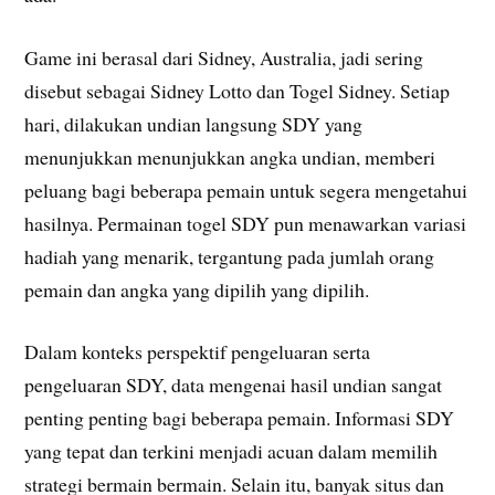
Game ini berasal dari Sidney, Australia, jadi sering
disebut sebagai Sidney Lotto dan Togel Sidney. Setiap
hari, dilakukan undian langsung SDY yang
menunjukkan menunjukkan angka undian, memberi
peluang bagi beberapa pemain untuk segera mengetahui
hasilnya. Permainan togel SDY pun menawarkan variasi
hadiah yang menarik, tergantung pada jumlah orang
pemain dan angka yang dipilih yang dipilih.
Dalam konteks perspektif pengeluaran serta
pengeluaran SDY, data mengenai hasil undian sangat
penting penting bagi beberapa pemain. Informasi SDY
yang tepat dan terkini menjadi acuan dalam memilih
strategi bermain bermain. Selain itu, banyak situs dan