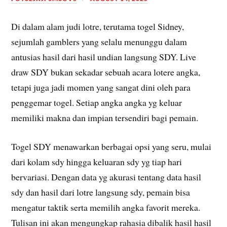
Di dalam alam judi lotre, terutama togel Sidney,
sejumlah gamblers yang selalu menunggu dalam
antusias hasil dari hasil undian langsung SDY. Live
draw SDY bukan sekadar sebuah acara lotere angka,
tetapi juga jadi momen yang sangat dini oleh para
penggemar togel. Setiap angka angka yg keluar
memiliki makna dan impian tersendiri bagi pemain.
Togel SDY menawarkan berbagai opsi yang seru, mulai
dari kolam sdy hingga keluaran sdy yg tiap hari
bervariasi. Dengan data yg akurasi tentang data hasil
sdy dan hasil dari lotre langsung sdy, pemain bisa
mengatur taktik serta memilih angka favorit mereka.
Tulisan ini akan mengungkap rahasia dibalik hasil hasil