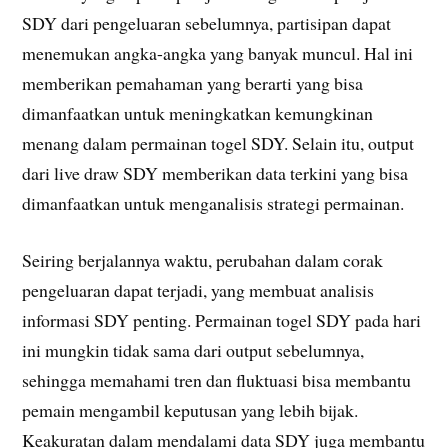
SDY dari pengeluaran sebelumnya, partisipan dapat
menemukan angka-angka yang banyak muncul. Hal ini
memberikan pemahaman yang berarti yang bisa
dimanfaatkan untuk meningkatkan kemungkinan
menang dalam permainan togel SDY. Selain itu, output
dari live draw SDY memberikan data terkini yang bisa
dimanfaatkan untuk menganalisis strategi permainan.
Seiring berjalannya waktu, perubahan dalam corak
pengeluaran dapat terjadi, yang membuat analisis
informasi SDY penting. Permainan togel SDY pada hari
ini mungkin tidak sama dari output sebelumnya,
sehingga memahami tren dan fluktuasi bisa membantu
pemain mengambil keputusan yang lebih bijak.
Keakuratan dalam mendalami data SDY juga membantu