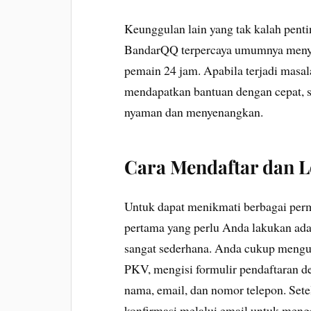
Keunggulan lain yang tak kalah penti
BandarQQ terpercaya umumnya menye
pemain 24 jam. Apabila terjadi masal
mendapatkan bantuan dengan cepat, 
nyaman dan menyenangkan.
Cara Mendaftar dan 
Untuk dapat menikmati berbagai per
pertama yang perlu Anda lakukan ada
sangat sederhana. Anda cukup mengun
PKV, mengisi formulir pendaftaran den
nama, email, dan nomor telepon. Set
konfirmasi melalui email untuk meng