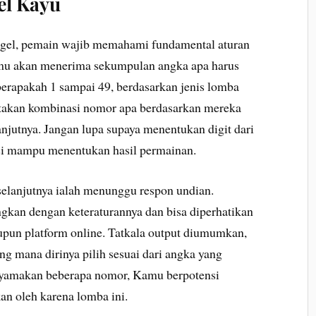
el Kayu
el, pemain wajib memahami fundamental aturan
Kamu akan menerima sekumpulan angka apa harus
berapakah 1 sampai 49, berdasarkan jenis lomba
takan kombinasi nomor apa berdasarkan mereka
njutnya. Jangan lupa supaya menentukan digit dari
resi mampu menentukan hasil permainan.
elanjutnya ialah menunggu respon undian.
gkan dengan keteraturannya dan bisa diperhatikan
upun platform online. Tatkala output diumumkan,
g mana dirinya pilih sesuai dari angka yang
enyamakan beberapa nomor, Kamu berpotensi
an oleh karena lomba ini.