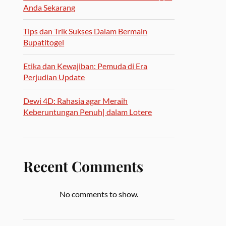
Anda Sekarang
Tips dan Trik Sukses Dalam Bermain
Bupatitogel
Etika dan Kewajiban: Pemuda di Era
Perjudian Update
Dewi 4D: Rahasia agar Meraih
Keberuntungan Penuh| dalam Lotere
Recent Comments
No comments to show.