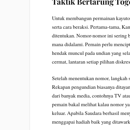
Taktik Bertarung Tog
Untuk membangun permainan kayutog
serta cara beraksi. Pertama-tama, 
ditentukan. Nomor-nomor ini sering 
mana didalami. Pemain perlu mencip
hendak muncul pada undian yang sela
cermat, lantaran setiap pilihan disk
Setelah menentukan nomor, langkah s
Rekapan pengundian biasanya ditayan
dari banyak media, contohnya TV ata
pemain bakal melihat kalau nomor yan
keluar. Apabila Saudara berhasil m
menggapai hadiah baik yang ditawark