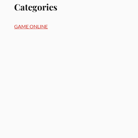
Categories
GAME ONLINE