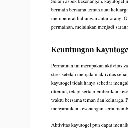
Selain aspek kesenangan, kayutogel j
bermain bersama teman atau keluarg
mempererat hubungan antar orang. Ol
permainan, melainkan menjadi saran
Keuntungan Kayutoge
Permainan ini merupakan aktivitas ya
stres setelah menjalani aktivitas seh
kayutogel tidak hanya sekedar menga
ditemui, tetapi serta memberikan ke
waktu bersama teman dan keluarga. P
menyarankan kesenangan serta membuat
Aktivitas kayutogel pun dapat menaik