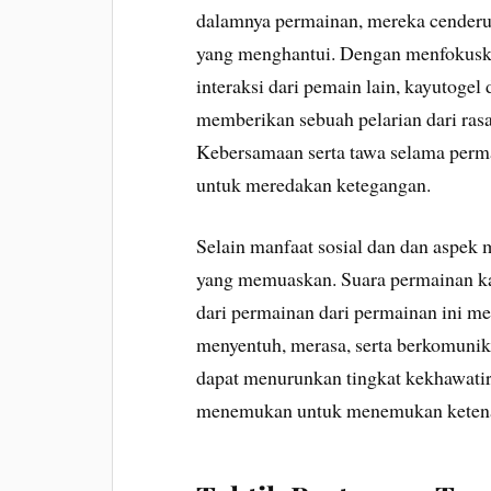
dalamnya permainan, mereka cenderu
yang menghantui. Dengan menfokuskan
interaksi dari pemain lain, kayutoge
memberikan sebuah pelarian dari ras
Kebersamaan serta tawa selama permai
untuk meredakan ketegangan.
Selain manfaat sosial dan dan aspek
yang memuaskan. Suara permainan kay
dari permainan dari permainan ini 
menyentuh, merasa, serta berkomunik
dapat menurunkan tingkat kekhawatir
menemukan untuk menemukan ketenan