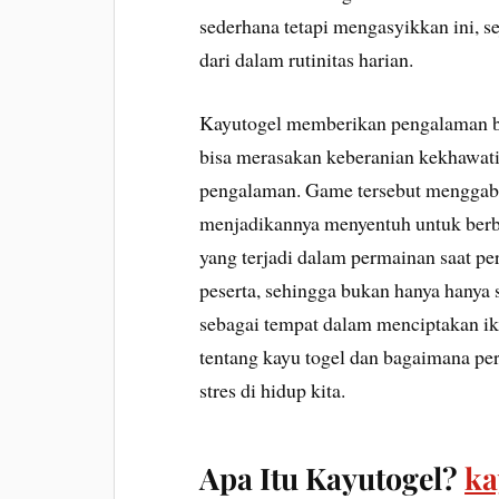
sederhana tetapi mengasyikkan ini, 
dari dalam rutinitas harian.
Kayutogel memberikan pengalaman be
bisa merasakan keberanian kekhawati
pengalaman. Game tersebut menggabu
menjadikannya menyentuh untuk berbag
yang terjadi dalam permainan saat p
peserta, sehingga bukan hanya hanya 
sebagai tempat dalam menciptakan ik
tentang kayu togel dan bagaimana per
stres di hidup kita.
Apa Itu Kayutogel?
ka