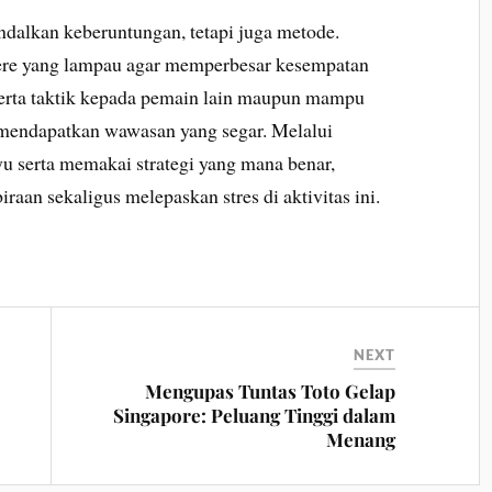
dalkan keberuntungan, tetapi juga metode.
re yang lampau agar memperbesar kesempatan
 serta taktik kepada pemain lain maupun mampu
 mendapatkan wawasan yang segar. Melalui
u serta memakai strategi yang mana benar,
aan sekaligus melepaskan stres di aktivitas ini.
NEXT
Mengupas Tuntas Toto Gelap
Singapore: Peluang Tinggi dalam
Menang