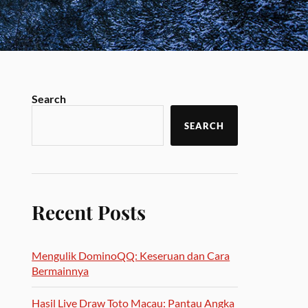
Search
SEARCH
Recent Posts
Mengulik DominoQQ: Keseruan dan Cara
Bermainnya
Hasil Live Draw Toto Macau: Pantau Angka