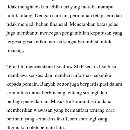
tidak menghabiskan lebih dari yang mereka mampu
untuk hilang. Dengan cara ini, permainan tetap seru dan
tidak menjadi beban finansial. Menetapkan batas jelas
juga membantu mencegah pengambilan keputusan yang
tergesa-gesa ketika merasa sangat berambisi untuk
menang.
Terakhir, menyaksikan live draw SGP secara live bisa
membawa sensasi dan memberi informasi seketika
kepada pemain. Banyak bettor juga berpartisipasi dalam
komunitas untuk berbincang tentang strategi dan
berbagi pengalaman. Masuk ke komunitas itu dapat
memberikan wawasan yang bermanfaat tentang cara
bermain yang semakin efektif, serta strategi yang
digunakan oleh pemain lain.