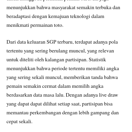
menunjukkan bahwa masyarakat semakin terbuka dan
beradaptasi dengan kemajuan teknologi dalam
menikmati permainan toto.
Dari data keluaran SGP terbaru, terdapat adanya pola
tertentu yang sering berulang muncul, yang relevan
untuk diteliti oleh kalangan partisipan. Statistik
menunjukkan bahwa periode tertentu memiliki angka
yang sering sekali muncul, memberikan tanda bahwa
pemain semakin cermat dalam memilih angka
berdasarkan data masa lalu. Dengan adanya live draw
yang dapat dapat dilihat setiap saat, partisipan bisa
memantau perkembangan dengan lebih gampang dan
cepat sekali.