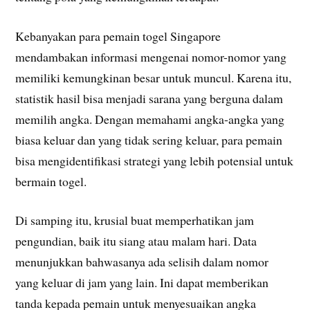
Kebanyakan para pemain togel Singapore
mendambakan informasi mengenai nomor-nomor yang
memiliki kemungkinan besar untuk muncul. Karena itu,
statistik hasil bisa menjadi sarana yang berguna dalam
memilih angka. Dengan memahami angka-angka yang
biasa keluar dan yang tidak sering keluar, para pemain
bisa mengidentifikasi strategi yang lebih potensial untuk
bermain togel.
Di samping itu, krusial buat memperhatikan jam
pengundian, baik itu siang atau malam hari. Data
menunjukkan bahwasanya ada selisih dalam nomor
yang keluar di jam yang lain. Ini dapat memberikan
tanda kepada pemain untuk menyesuaikan angka