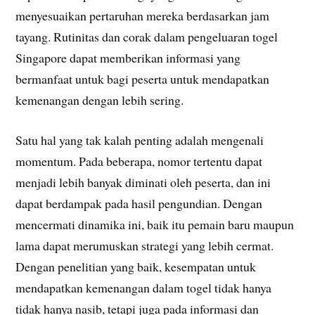
menyesuaikan pertaruhan mereka berdasarkan jam
tayang. Rutinitas dan corak dalam pengeluaran togel
Singapore dapat memberikan informasi yang
bermanfaat untuk bagi peserta untuk mendapatkan
kemenangan dengan lebih sering.
Satu hal yang tak kalah penting adalah mengenali
momentum. Pada beberapa, nomor tertentu dapat
menjadi lebih banyak diminati oleh peserta, dan ini
dapat berdampak pada hasil pengundian. Dengan
mencermati dinamika ini, baik itu pemain baru maupun
lama dapat merumuskan strategi yang lebih cermat.
Dengan penelitian yang baik, kesempatan untuk
mendapatkan kemenangan dalam togel tidak hanya
tidak hanya nasib, tetapi juga pada informasi dan