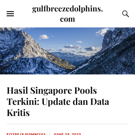
gulfbreezedolphins.
com
Hasil Singapore Pools
Terkini: Update dan Data
Kritis
FOT8EJXJF0M8OV5
JUNE 29, 2025