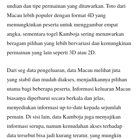
undian dan tipe permainan yang ditawarkan. Toto dari
Macau lebih populer dengan format 4D yang
memungkinkan peserta untuk menggambar empat
angka, sementara togel Kamboja sering menawarkan
beragam pilihan yang lebih bervariasi dan kemungkinan
permainan yang lain seperti 3D atau 2D.
Dari seg data pengeluaran, data Macau melihat juta
yang stabil dan mudah diakses, menjadikannya pilihan
utama bagi beberapa peserta. Informasi keluaran Macau
biasanya diperbarui secara berkala dan jelas,
menyediakan informasi up-to-date kepada sejumlah
pemain. Di sisi lain, data Kamboja juga menyajikan
informasi serupa, namun kemudahan akses terhadap
data tersebut bisa jadi kurang teratur, yang mungkin