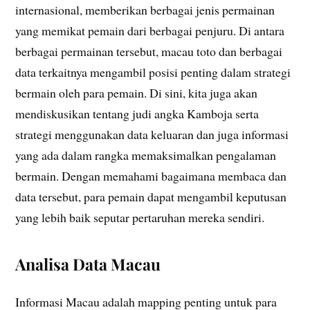
internasional, memberikan berbagai jenis permainan
yang memikat pemain dari berbagai penjuru. Di antara
berbagai permainan tersebut, macau toto dan berbagai
data terkaitnya mengambil posisi penting dalam strategi
bermain oleh para pemain. Di sini, kita juga akan
mendiskusikan tentang judi angka Kamboja serta
strategi menggunakan data keluaran dan juga informasi
yang ada dalam rangka memaksimalkan pengalaman
bermain. Dengan memahami bagaimana membaca dan
data tersebut, para pemain dapat mengambil keputusan
yang lebih baik seputar pertaruhan mereka sendiri.
Analisa Data Macau
Informasi Macau adalah mapping penting untuk para