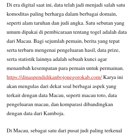
Di era digital saat ini, data telah jadi menjadi salah satu
komoditas paling berharga dalam berbagai domain,
seperti alam taruhan dan judi angka. Satu sebutan yang
umum dipakai di pembicaraan tentang togel adalah data
dari Macau. Bagi sejumlah pemain, berita yang tepat
serta terbaru mengenai pengeluaran hasil, data prize,
serta statistik lainnya adalah sebuah kunci agar
menambah kesempatan para pemain untuk permainan.
https://dinaspendidikanbojonegorokab.com/
Karya ini
akan mengulas dari dekat soal berbagai aspek yang
terkait dengan data Macau, seperti macau toto, data
pengeluaran macau, dan komparasi dibandingkan
dengan data dari Kamboja.
Di Macau, sebagai satu dari pusat judi paling terkenal