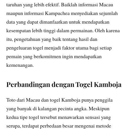
taruhan yang lebih efektif. Baiklah informasi Macau
maupun informasi Kampuchea menyediakan sejumlah
data yang dapat dimanfaatkan untuk mendapatkan
kesempatan lebih tinggi dalam permainan. Oleh karena
itu, pengetahuan yang baik tentang hasil dan
pengeluaran togel menjadi faktor utama bagi setiap
pemain yang berkomitmen ingin mendapatkan
kemenangan.
Perbandingan dengan Togel Kamboja
Toto dari Macau dan togel Kamboja punya penggila
yang banyak di kalangan pecinta angka. Meskipun
kedua tipe togel tersebut menawarkan sensasi yang
serupa, terdapat perbedaan besar mengenai metode