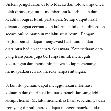
Sistem pengeluaran di toto Macau dan toto Kampuchea
telah dirancang untuk memberikan keterbukaan dan
keadilan bagi seluruh partisipan. Setiap output hasil
dicatat dengan cermat, dan informasi ini dapat diperoleh
secara online maupun melalui situs resmi. Dengan
begitu, pemain dapat mengawasi hasil undian dan
distribusi hadiah secara waktu nyata. Ketersediaan data
yang transparan juga berfungsi untuk mencegah
kecurangan dan menjamin bahwa setiap pemenang
mendapatkan reward mereka tanpa rintangan.
Selain itu, pemain dapat menggunakan informasi
keluaran dan distribusi ini untuk penelitian yang lebih
komprehensif. Melalui memeriksa hasil sebelumnya dan
tren yang timbul, mereka dapat mengembangkan taktik