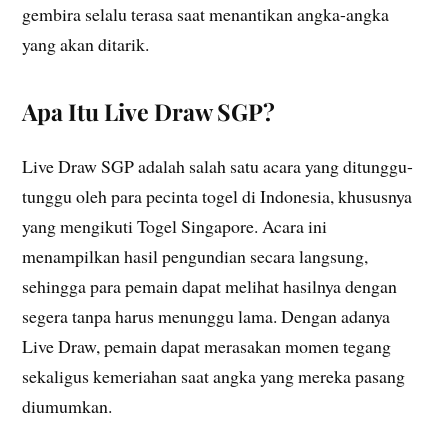
gembira selalu terasa saat menantikan angka-angka
yang akan ditarik.
Apa Itu Live Draw SGP?
Live Draw SGP adalah salah satu acara yang ditunggu-
tunggu oleh para pecinta togel di Indonesia, khususnya
yang mengikuti Togel Singapore. Acara ini
menampilkan hasil pengundian secara langsung,
sehingga para pemain dapat melihat hasilnya dengan
segera tanpa harus menunggu lama. Dengan adanya
Live Draw, pemain dapat merasakan momen tegang
sekaligus kemeriahan saat angka yang mereka pasang
diumumkan.