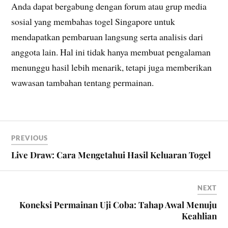
Anda dapat bergabung dengan forum atau grup media
sosial yang membahas togel Singapore untuk
mendapatkan pembaruan langsung serta analisis dari
anggota lain. Hal ini tidak hanya membuat pengalaman
menunggu hasil lebih menarik, tetapi juga memberikan
wawasan tambahan tentang permainan.
PREVIOUS
Live Draw: Cara Mengetahui Hasil Keluaran Togel
NEXT
Koneksi Permainan Uji Coba: Tahap Awal Menuju
Keahlian