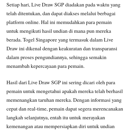
Setiap hari, Live Draw SGP diadakan pada waktu yang
telah ditentukan, dan dapat diakses melalui berbagai
platform online. Hal ini memudahkan para pemain
untuk mengikuti hasil undian di mana pun mereka
berada. Togel Singapore yang termasuk dalam Live
Draw ini dikenal dengan keakuratan dan transparansi
dalam proses pengundiannya, sehingga semakin
menambah kepercayaan para pemain.
Hasil dari Live Draw SGP ini sering dicari oleh para
pemain untuk mengetahui apakah mereka telah berhasil
memenangkan taruhan mereka. Dengan informasi yang
cepat dan real-time, pemain dapat segera merencanakan
langkah selanjutnya, entah itu untuk merayakan
kemenangan atau mempersiapkan diri untuk undian