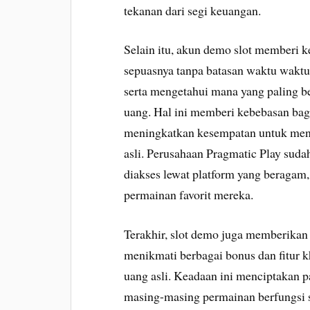
tekanan dari segi keuangan.
Selain itu, akun demo slot memberi
sepuasnya tanpa batasan waktu waktu.
serta mengetahui mana yang paling b
uang. Hal ini memberi kebebasan ba
meningkatkan kesempatan untuk mena
asli. Perusahaan Pragmatic Play suda
diakses lewat platform yang berag
permainan favorit mereka.
Terakhir, slot demo juga memberika
menikmati berbagai bonus dan fitur 
uang asli. Keadaan ini menciptakan p
masing-masing permainan berfungsi s