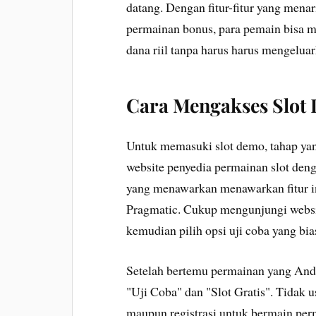
datang. Dengan fitur-fitur yang menar
permainan bonus, para pemain bisa 
dana riil tanpa harus harus mengeluar
Cara Mengakses Slot
Untuk memasuki slot demo, tahap ya
website penyedia permainan slot den
yang menawarkan menawarkan fitur i
Pragmatic. Cukup mengunjungi websit
kemudian pilih opsi uji coba yang bia
Setelah bertemu permainan yang And
"Uji Coba" dan "Slot Gratis". Tidak 
maupun registrasi untuk bermain perm