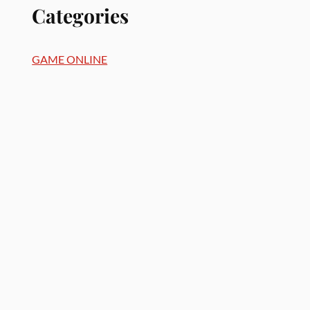
Categories
GAME ONLINE