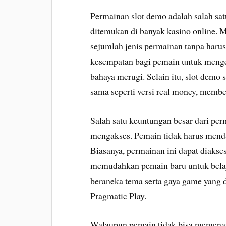
Permainan slot demo adalah salah sat
ditemukan di banyak kasino online. 
sejumlah jenis permainan tanpa har
kesempatan bagi pemain untuk mengena
bahaya merugi. Selain itu, slot demo 
sama seperti versi real money, memb
Salah satu keuntungan besar dari per
mengakses. Pemain tidak harus menda
Biasanya, permainan ini dapat diakses
memudahkan pemain baru untuk belaj
beraneka tema serta gaya game yang di
Pragmatic Play.
Walaupun pemain tidak bisa memenang