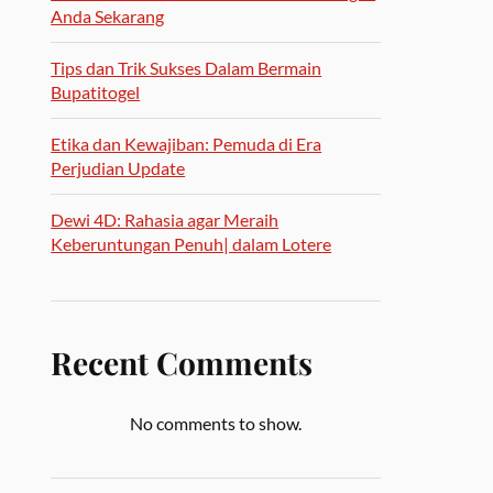
Anda Sekarang
Tips dan Trik Sukses Dalam Bermain
Bupatitogel
Etika dan Kewajiban: Pemuda di Era
Perjudian Update
Dewi 4D: Rahasia agar Meraih
Keberuntungan Penuh| dalam Lotere
Recent Comments
No comments to show.