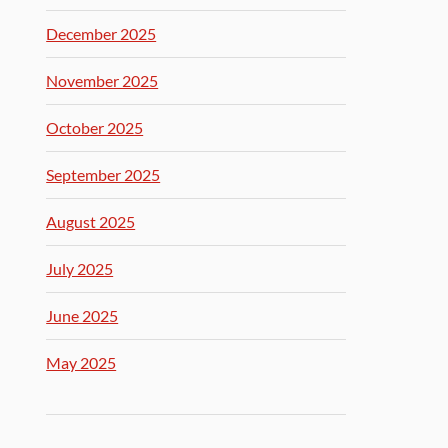
December 2025
November 2025
October 2025
September 2025
August 2025
July 2025
June 2025
May 2025