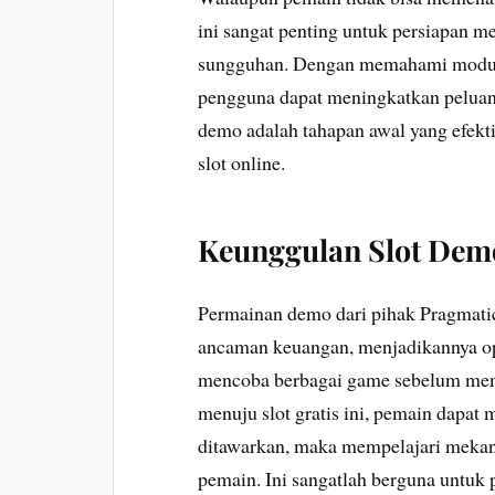
ini sangat penting untuk persiapan 
sungguhan. Dengan memahami modus op
pengguna dapat meningkatkan peluang
demo adalah tahapan awal yang efekt
slot online.
Keunggulan Slot Dem
Permainan demo dari pihak Pragmati
ancaman keuangan, menjadikannya ops
mencoba berbagai game sebelum mema
menuju slot gratis ini, pemain dapat m
ditawarkan, maka mempelajari mekan
pemain. Ini sangatlah berguna untuk