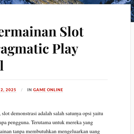
ermainan Slot
agmatic Play
l
2, 2025
IN
GAME ONLINE
slot demonstrasi adalah salah satunya opsi yaitu
erapa pengguna. Terutama untuk mereka yang
mainan tanpa membutuhkan mengeluarkan uang